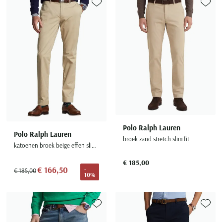
Toevoegen aan favorieten
Toevoe
Polo Ralph Lauren
Polo Ralph Lauren
broek zand stretch slim fit
katoenen broek beige effen slim fit
€ 185,00
€ 166,50
-
€ 185,00
10%
Toevoegen aan favorieten
Toevoe