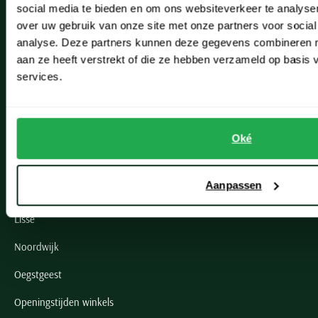
social media te bieden en om ons websiteverkeer te analyse
Actievoorwaarden
over uw gebruik van onze site met onze partners voor social
Artikelonderhoud
analyse. Deze partners kunnen deze gegevens combineren me
aan ze heeft verstrekt of die ze hebben verzameld op basis
services.
Onze winkels
Onze winkels
Heemstede
Oké
Hillegom
Aanpassen
Leiderdorp
Lisse
Noordwijk
Oegstgeest
Openingstijden winkels