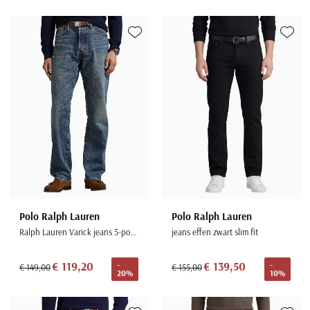
Seidensticker
Slater
Toevoegen aan favorieten
Toevoe
State of Art
Superdry
Tenson
Thomas Maine
Tommy Hilfiger
Tramarossa
UBR
Vanguard
Polo Ralph Lauren
Polo Ralph Lauren
Wellington of Billmore
Ralph Lauren Varick jeans 5-pocket slim straight
jeans effen zwart slim fit
William Lockie
€ 119,20
€ 139,50
-
-
Xacus
€ 149,00
€ 155,00
20%
10%
Alle merken