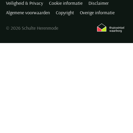
Veiligheid & Privacy
Cookie informatie
Disclaimer
Seidensticker
Algemene voorwaarden
Copyright
Overige informatie
Slater
State of Art
© 2026 Schulte Herenmode
Superdry
Tenson
Thomas Maine
Tommy Hilfiger
Tramarossa
UBR
Vanguard
Wellington of Billmore
William Lockie
Xacus
Alle merken