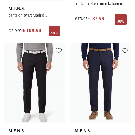
pantalon effen bruin katoen normale fit
M.E.N.S.
pantalon zwart Madrid U
€ 87,48
-
€ 174,95
50%
€ 109,98
-
€ 219,95
50%
Toevoegen aan favorieten
Toevoe
M.E.N.S.
M.E.N.S.