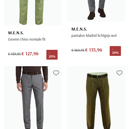
M.E.N.S.
M.E.N.S.
pantalon Madrid lichtgrijs wol
Groene chino normale fit
€ 135,96
-
€ 169,95
20%
€ 127,96
-
€ 159,95
20%
Toevoegen aan favorieten
Toevoe