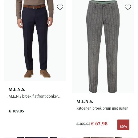
Toevoegen aan favorieten
Toevoe
M.E.N.S.
M.E.N.S broek flatfront donkerblauw madrid u
M.E.N.S.
katoenen broek bruin met ruiten
€ 169,95
€ 67,98
-
€ 169,95
60%