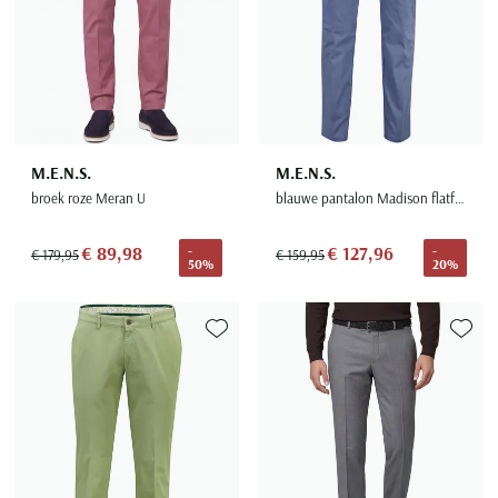
M.E.N.S.
M.E.N.S.
broek roze Meran U
blauwe pantalon Madison flatfront model normale fit
€ 89,98
€ 127,96
-
-
€ 179,95
€ 159,95
50%
20%
Toevoegen aan favorieten
Toevoe