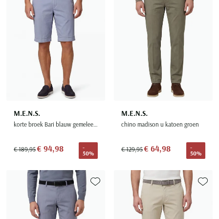
M.E.N.S.
M.E.N.S.
korte broek Bari blauw gemeleerd katoen
chino madison u katoen groen
€ 94,98
€ 64,98
-
-
€ 189,95
€ 129,95
50%
50%
Toevoegen aan favorieten
Toevoe