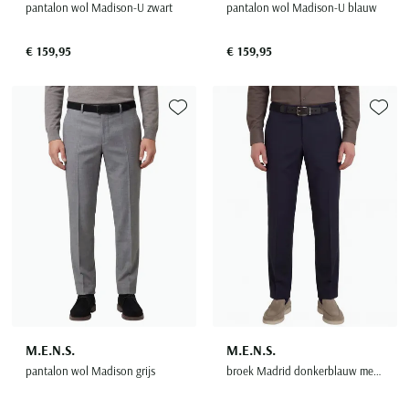
pantalon wol Madison-U zwart
pantalon wol Madison-U blauw
€ 159,95
€ 159,95
Toevoegen aan favorieten
Toevoe
M.E.N.S.
M.E.N.S.
pantalon wol Madison grijs
broek Madrid donkerblauw met riem