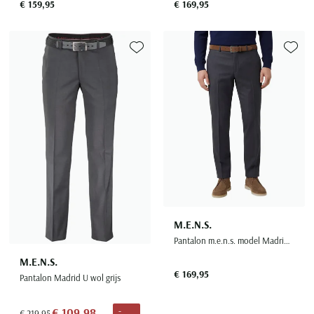
€ 159,95
€ 169,95
Toevoegen aan favorieten
Toevoe
M.E.N.S.
Pantalon m.e.n.s. model Madrid-U wol antraciet
M.E.N.S.
€ 169,95
Pantalon Madrid U wol grijs
€ 109,98
-
€ 219,95