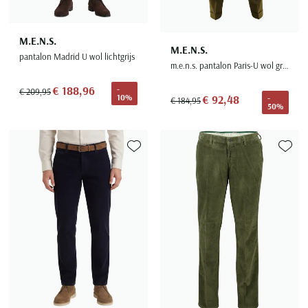
M.E.N.S.
M.E.N.S.
pantalon Madrid U wol lichtgrijs
m.e.n.s. pantalon Paris-U wol groen bandplooi stre
€ 188,96
-
€ 209,95
10%
€ 92,48
-
€ 184,95
50%
Toevoegen aan favorieten
Toevoe