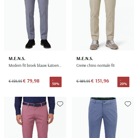
M.E.N.S.
M.E.N.S.
Modern fit broek blauw katoen stretch Meran U
Creme chino normale fit
€ 79,98
€ 151,96
-
-
€ 159,95
€ 189,95
50%
20%
Toevoegen aan favorieten
Toevoe