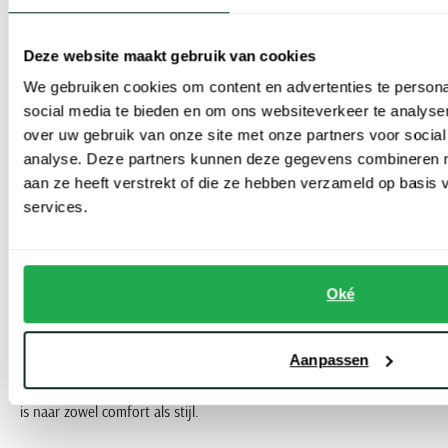
een breed scala van geklede broeken en pantalons, tot sportieve
chino’s en stoere spijkerbroeken.
Deze website maakt gebruik van cookies
We gebruiken cookies om content en advertenties te persona
M.E.N.S. broeken in grote maten: kwaliteit, stijl en
social media te bieden en om ons websiteverkeer te analyse
draagcomfort
over uw gebruik van onze site met onze partners voor social
analyse. Deze partners kunnen deze gegevens combineren me
Als grote maten specialist bieden wij met veel trots een ruime
aan ze heeft verstrekt of die ze hebben verzameld op basis
collectie plus size herenkleding aan van gerenommeerde merken,
services.
waar M.E.N.S. geen uitzondering op is. Ook in de grote maten
collectie bevatten de broeken van het Duitse label de welbekende
elastische tailleband. Dankzij dit unieke ontwerp kan de tailleband
Oké
tot 6 centimeter uitrekken voor optimaal comfort. M.E.N.S. geeft
prioriteit aan de best mogelijke pasvorm, waardoor hun broeken,
Aanpassen
ook in grote maten, een betrouwbare keuze zijn voor wie op zoek
is naar zowel comfort als stijl.