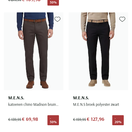
50%
Toevoegen aan favorieten
Toevoe
M.E.N.S.
M.E.N.S.
katoenen chino Madison bruin effen
M.E.N.S broek polyester zwart
€ 69,98
€ 127,96
-
-
€ 139,95
€ 159,95
50%
20%