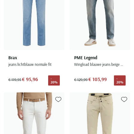
Brax
PME Legend
jeans lichtblauw normale fit
Wingload blauwe jeans beige washed
€ 95,96
€ 103,99
-
-
€ 119,95
€ 129,99
20%
20%
Toevoegen aan favorieten
Toevoe