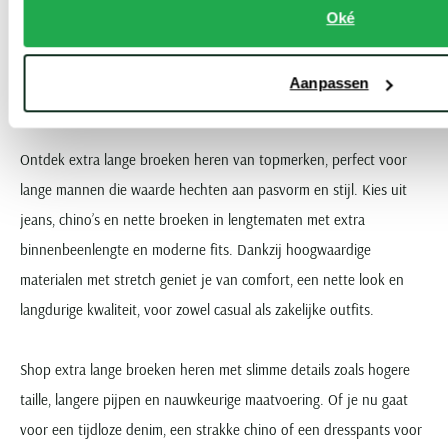
Oké
Toon volgende artikelen
Aanpassen
...
Vorige
Volgende
1
2
12
Current Page
Page
Page
Ontdek extra lange broeken heren van topmerken, perfect voor
lange mannen die waarde hechten aan pasvorm en stijl. Kies uit
jeans, chino’s en nette broeken in lengtematen met extra
binnenbeenlengte en moderne fits. Dankzij hoogwaardige
materialen met stretch geniet je van comfort, een nette look en
langdurige kwaliteit, voor zowel casual als zakelijke outfits.
Shop extra lange broeken heren met slimme details zoals hogere
taille, langere pijpen en nauwkeurige maatvoering. Of je nu gaat
voor een tijdloze denim, een strakke chino of een dresspants voor