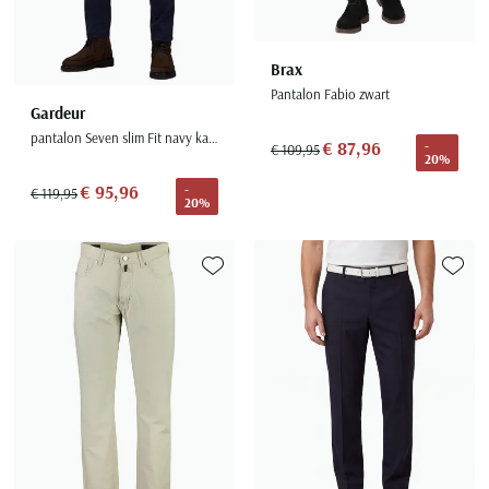
Brax
Pantalon Fabio zwart
Gardeur
pantalon Seven slim Fit navy katoen
€ 87,96
-
€ 109,95
20%
€ 95,96
-
€ 119,95
20%
Toevoegen aan favorieten
Toevoe