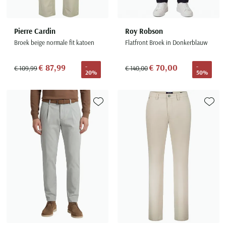
Pierre Cardin
Roy Robson
Broek beige normale fit katoen
Flatfront Broek in Donkerblauw
€ 87,99
€ 70,00
-
-
€ 109,99
€ 140,00
20%
50%
Toevoegen aan favorieten
Toevoe