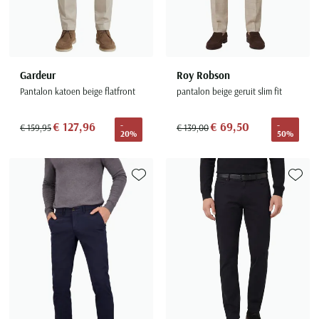
Gardeur
Roy Robson
Pantalon katoen beige flatfront
pantalon beige geruit slim fit
€ 127,96
€ 69,50
-
-
€ 159,95
€ 139,00
20%
50%
Toevoegen aan favorieten
Toevoe