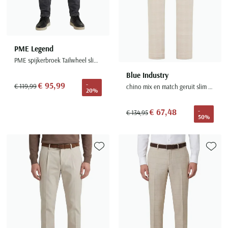
PME Legend
PME spijkerbroek Tailwheel slim fit grijs katoen
Blue Industry
€ 95,99
-
€ 119,99
chino mix en match geruit slim fit beige
20%
€ 67,48
-
€ 134,95
50%
Toevoegen aan favorieten
Toevoe