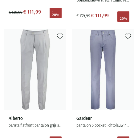
€ 111,99
-
€ 139,99
€ 111,99
-
20%
€ 139,99
20%
Toevoegen aan favorieten
Toevoe
Alberto
Gardeur
barista flatfront pantalon grijs slim fit wol
pantalon 5 pocket lichtblauw normale fit