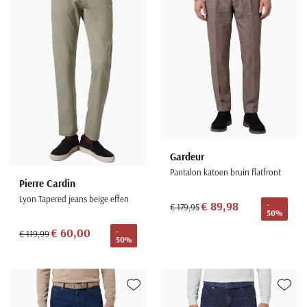
Gardeur
Pantalon katoen bruin flatfront
Pierre Cardin
Lyon Tapered jeans beige effen
€ 89,98
-
€ 179,95
50%
€ 60,00
-
€ 119,99
50%
Toevoegen aan favorieten
Toevoe