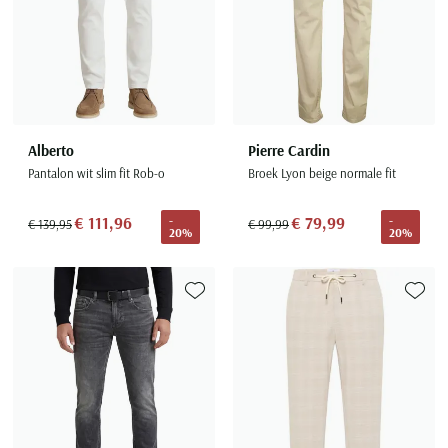
Alberto
Pierre Cardin
Pantalon wit slim fit Rob-o
Broek Lyon beige normale fit
€ 111,96
€ 79,99
-
-
€ 139,95
€ 99,99
20%
20%
Toevoegen aan favorieten
Toevoe