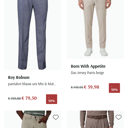
Born With Appetite
Das Jersey Pants beige
Roy Robson
pantalon blauw uni Mix & Match
€ 59,98
-
€ 119,95
50%
€ 79,50
-
€ 159,00
50%
Toevoegen aan favorieten
Toevoe