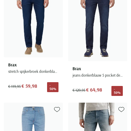
Brax
Brax
stretch spijkerbroek donkerblauw effen
jeans donkerblauw 5 pocket denim
€ 59,98
-
€ 119,95
50%
€ 64,98
-
€ 129,95
50%
Toevoegen aan favorieten
Toevoe