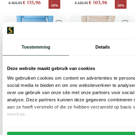
€ 135,96
€ 103,96
-
-
€ 169,95
€ 129,95
20%
20%
Toevoegen aan favorieten
Toevoe
Toestemming
Details
Deze website maakt gebruik van cookies
We gebruiken cookies om content en advertenties te persona
social media te bieden en om ons websiteverkeer te analyse
over uw gebruik van onze site met onze partners voor social
analyse. Deze partners kunnen deze gegevens combineren me
Brax
Brax
aan ze heeft verstrekt of die ze hebben verzameld op basis
pantalon 5-pocket creme katoen normale fit
jeans denim lichtblauw
services.
€ 87,96
-
€ 103,96
-
€ 109,95
€ 129,95
20%
20%