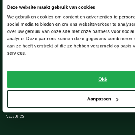
Noordwijk
Deze website maakt gebruik van cookies
Oegstgeest
We gebruiken cookies om content en advertenties te persona
social media te bieden en om ons websiteverkeer te analyse
Openingstijden winkels
over uw gebruik van onze site met onze partners voor social
analyse. Deze partners kunnen deze gegevens combineren me
Schulte Herenmode
aan ze heeft verstrekt of die ze hebben verzameld op basis
services.
Grote maten herenkleding
Paul & Shark specialist
Oké
VIP member
Inspiratie
Aanpassen
Fashion Team
Vacatures