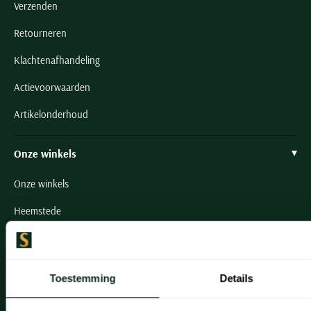
Verzenden
Seidensticker
Slater
Retourneren
State of Art
Klachtenafhandeling
Superdry
Actievoorwaarden
Tenson
Artikelonderhoud
Thomas Maine
Tommy Hilfiger
Onze winkels
Tramarossa
UBR
Onze winkels
Vanguard
Heemstede
Wellington of Billmore
Hillegom
William Lockie
Leiderdorp
Xacus
Toestemming
Details
Lisse
Alle merken