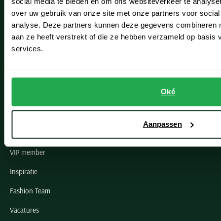
social media te bieden en om ons websiteverkeer te analyse
Lisse
over uw gebruik van onze site met onze partners voor social
analyse. Deze partners kunnen deze gegevens combineren me
Noordwijk
aan ze heeft verstrekt of die ze hebben verzameld op basis
Oegstgeest
services.
Openingstijden winkels
Schulte Herenmode
Oké
Grote maten herenkleding
Aanpassen
Paul & Shark specialist
VIP member
Inspiratie
Fashion Team
Vacatures