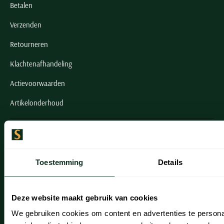
Betalen
Verzenden
Retourneren
Klachtenafhandeling
Actievoorwaarden
Artikelonderhoud
Onze winkels
Onze winkels
Toestemming
Details
Heemstede
Hillegom
Deze website maakt gebruik van cookies
Leiderdorp
We gebruiken cookies om content en advertenties te persona