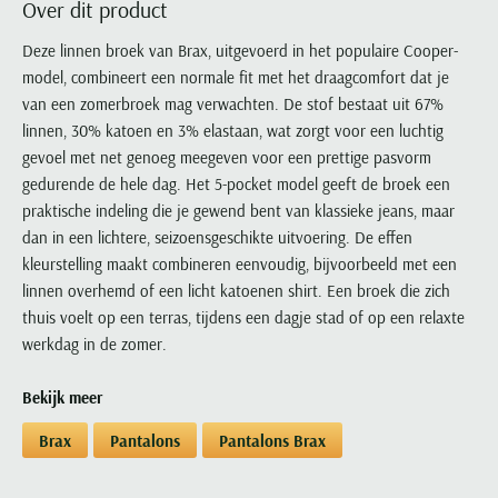
Over dit product
Portofino
PME Legend
Tussenjassen
PME Legend
Polo Ralph Lauren
Pierre Cardin
New Zealand
Lacoste
Profuomo
Polo Ralph Lauren
Deze linnen broek van Brax, uitgevoerd in het populaire Cooper-
Bodywarmers
Polo Ralph Lauren
PME Legend
PME Legend
Olymp
Ledub
model, combineert een normale fit met het draagcomfort dat je
R2
Portofino
Portofino
Portofino
Polo Ralph Lauren
Paul & Shark
Lyle & Scott
van een zomerbroek mag verwachten. De stof bestaat uit 67%
Seidensticker
Reset
Profuomo
Profuomo
Portofino
Polo Ralph Lauren
Mac
linnen, 30% katoen en 3% elastaan, wat zorgt voor een luchtig
State of Art
State of Art
State of Art
State of Art
Replay
gevoel met net genoeg meegeven voor een prettige pasvorm
PME Legend
Maerz
Tommy Hilfiger
Superdry
gedurende de hele dag. Het 5-pocket model geeft de broek een
Superdry
Superdry
Tommy Hilfiger
Profuomo
Magnanni
praktische indeling die je gewend bent van klassieke jeans, maar
Vanguard
Tenson
Tommy Hilfiger
Thomas Maine
Tramarossa
R2
Mason's
dan in een lichtere, seizoensgeschikte uitvoering. De effen
Xacus
Tommy Hilfiger
Vanguard
Tommy Hilfiger
Vanguard
kleurstelling maakt combineren eenvoudig, bijvoorbeeld met een
State of Art
Mc Alson
UBR
linnen overhemd of een licht katoenen shirt. Een broek die zich
Vanguard
Superdry
Meyer
Populaire kleuren
thuis voelt op een terras, tijdens een dagje stad of op een relaxte
Vanguard
Grote maten
Deals
William Lockie
Tenson
New Zealand
werkdag in de zomer.
Wit overhemd heren
Grote maten poloshirts
2e broek voor de helft
Wellington of Billmore
Tommy Hilfiger
Zwart overhemd heren
Grote maten herenmode
Populaire materialen
Bekijk meer
Tramarossa
Blauw overhemd heren
Populaire merk lijnen
Grote maten
Katoenen trui
North 84
Vanguard
Brax
Pantalons
Pantalons Brax
Groen overhemd heren
Meyer Chicago
Grote maten jassen
Populaire kleuren
Lamswollen trui
Olymp
Alle merken sale
Witte polo heren
Meyer Diego
Grote maten winterjassen
Merino wol trui