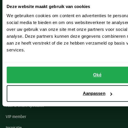
Deze website maakt gebruik van cookies
Hillegom
We gebruiken cookies om content en advertenties te persona
Leiderdorp
social media te bieden en om ons websiteverkeer te analyse
over uw gebruik van onze site met onze partners voor social
Lisse
analyse. Deze partners kunnen deze gegevens combineren me
aan ze heeft verstrekt of die ze hebben verzameld op basis
Noordwijk
services.
Oegstgeest
Openingstijden winkels
Oké
Schulte Herenmode
Aanpassen
Grote maten herenkleding
Paul & Shark specialist
VIP member
Inspiratie