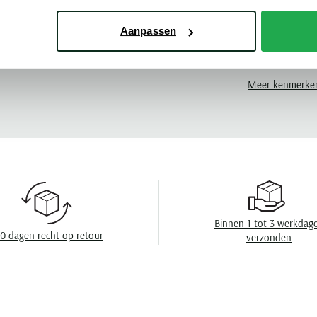
Kleur
Leveranciers nr
Aanpassen
rax
Design
Meer kenmerke
Omslag
Wasvoorschrift
Binnen 1 tot 3 werkdag
0 dagen recht op retour
verzonden