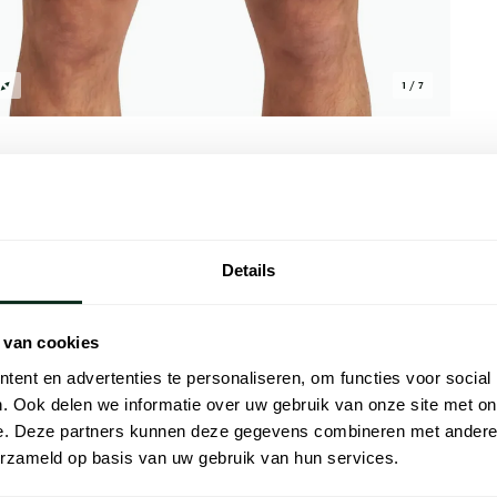
1 / 7
Details
Alle kenmer
 zomer. Gemaakt van 100% linnen biedt deze
Artikelnr.
 van cookies
 en comfort. Linnen staat bekend om zijn
Naam
or warme dagen. De tijdloze uitstraling
ent en advertenties te personaliseren, om functies voor social
nvulling op elke garderobe. Of je nu een
. Ook delen we informatie over uw gebruik van onze site met on
Merk
ing maakt deze broek is een must-have.
e. Deze partners kunnen deze gegevens combineren met andere i
Materiaal
erzameld op basis van uw gebruik van hun services.