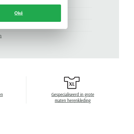
zwart
.
86-6728 07985420-02
Oké
effen
n
zonder omslag
en
speciaal wasprogamma 30°C, niet in de
droger, strijken op lage temperatuur, niet
chemisch reinigen
en
Gespecialiseerd in grote
maten herenkleding