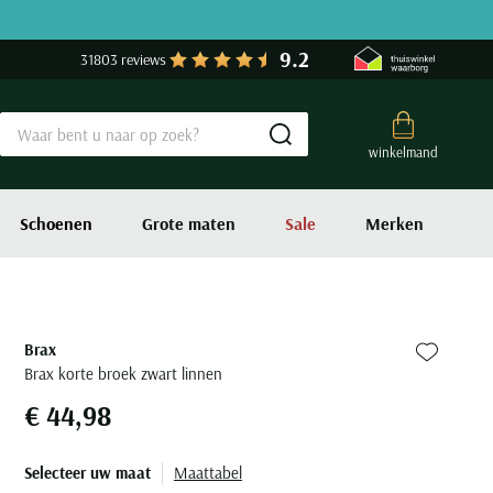
9.2
31803 reviews
Submit search
winkelmand
Schoenen
Grote maten
Sale
Merken
Brax
Zet bij fa
Brax korte broek zwart linnen
€ 44,98
Selecteer uw maat
Maattabel