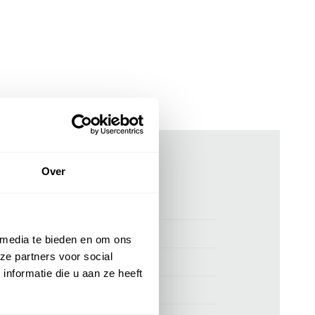
Over
ken
00160021
Brax korte broek zwart linnen
 media te bieden en om ons
ze partners voor social
Brax
nformatie die u aan ze heeft
100% linnen