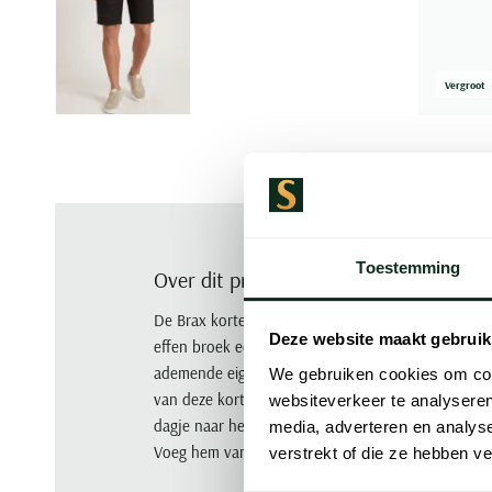
Vergroot
Toestemming
Over dit product
De Brax korte broek is de perfecte keuze voor de
Deze website maakt gebruik
effen broek een voorbeeldige combinatie van stijl
ademende eigenschappen waardoor het ideaal is vo
We gebruiken cookies om cont
van deze korte broek maakt het een veelzijdige aa
websiteverkeer te analyseren
dagje naar het strand gaat of een zomerse wandel
media, adverteren en analys
Voeg hem vandaag nog toe aan je collectie.
verstrekt of die ze hebben v