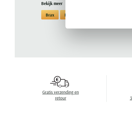
Bekijk meer
Brax
Korte broeken
Korte broeken B
Gratis verzending en
retour
3