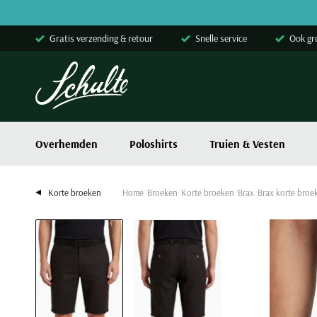
Skip to content
Gratis verzending & retour
Snelle service
Ook gr
Overhemden
Poloshirts
Truien & Vesten
Korte broeken
Home
Broeken
Korte broeken
Brax
Brax korte broe