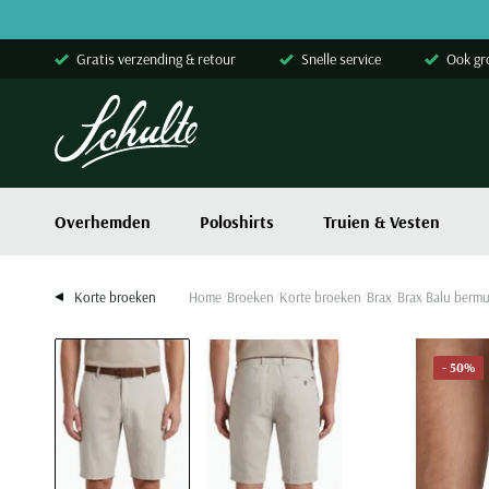
Skip to content
Gratis verzending & retour
Snelle service
Ook gr
Overhemden
Poloshirts
Truien & Vesten
Korte broeken
Home
Broeken
Korte broeken
Brax
Brax Balu bermu
- 50%