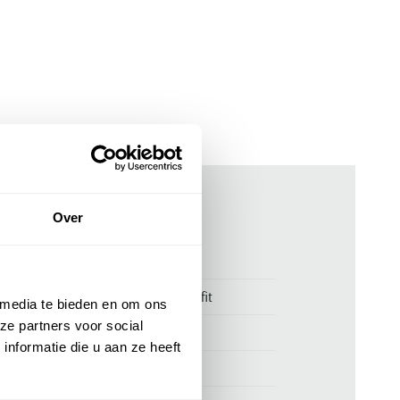
Over
ken
00160024
Brax Balu bermuda grijs modern fit
 media te bieden en om ons
ze partners voor social
Brax
nformatie die u aan ze heeft
100% linnen