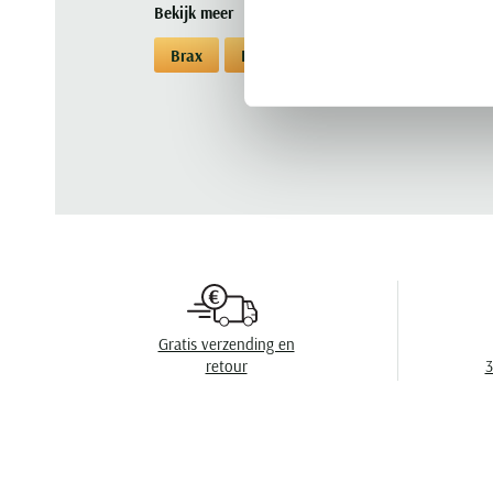
Bekijk meer
Brax
Korte broeken
Korte broeken B
Gratis verzending en
retour
3