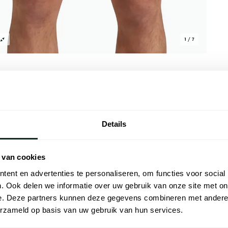
1 / 7
Details
Alle kenmer
keuze voor de zomer. Gemaakt van 100%
Artikelnr.
 van cookies
n ontwerp dat zowel stijlvol als
Naam
rgt voor een aangename draagervaring op
ent en advertenties te personaliseren, om functies voor social
 een ontspannen dagje uit. Voeg deze
. Ook delen we informatie over uw gebruik van onze site met on
Merk
e en ervaar het ultieme zomercomfort.
e. Deze partners kunnen deze gegevens combineren met andere i
Materiaal
erzameld op basis van uw gebruik van hun services.