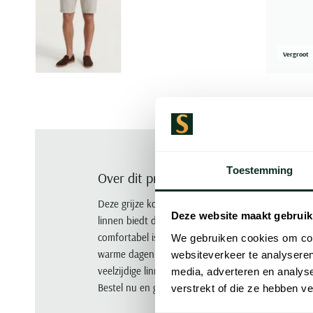
Vergroot
Toestemming
Over dit product
Deze grijze korte broek van Brax is de perfecte 
Deze website maakt gebruik
linnen biedt deze broek een normale fit en een effe
comfortabel is. Het ademende linnenmateriaal zo
We gebruiken cookies om cont
warme dagen. Ideaal voor casual gelegenheden of
websiteverkeer te analyseren
veelzijdige linnen korte broek toe aan je garderob
media, adverteren en analys
Bestel nu en geniet van tijdloze stijl.
verstrekt of die ze hebben v