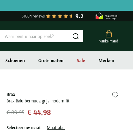
9.2
31804 reviews
Submit search
winkelmand
Schoenen
Grote maten
Sale
Merken
Brax
Zet bij fa
Brax Balu bermuda grijs modern fit
€ 44,98
€ 89,95
Selecteer uw maat
Maattabel