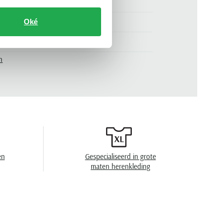
normale fit
grijs
Oké
.
86-6728 07985420-57
n
effen
zonder omslag
en
speciaal wasprogamma 30°C, niet in de
droger, strijken op lage temperatuur, niet
chemisch reinigen
en
Gespecialiseerd in grote
maten herenkleding