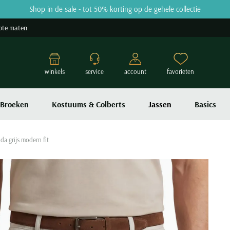
Shop in de sale - tot 50% korting op de gehele collectie
ote maten
winkels
service
account
favorieten
Broeken
Kostuums & Colberts
Jassen
Basics
da grijs modern fit