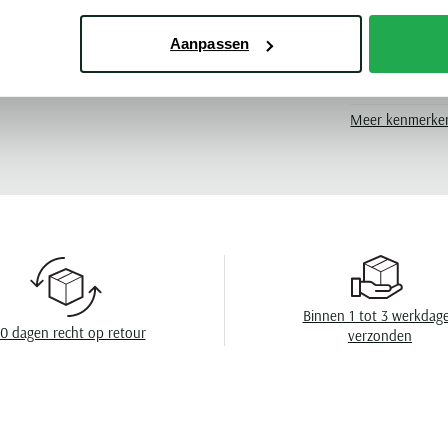
Pasvorm
Kleur
Aanpassen
rax
Leveranciers nr
Meer kenmerke
Design
Omslag
Wasvoorschrift
Binnen 1 tot 3 werkdag
0 dagen recht op retour
verzonden