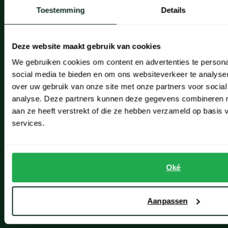
Onze winkels
Toestemming
Details
Onze winkels
Heemstede
Deze website maakt gebruik van cookies
We gebruiken cookies om content en advertenties te persona
Hillegom
social media te bieden en om ons websiteverkeer te analyse
Leiderdorp
over uw gebruik van onze site met onze partners voor social
analyse. Deze partners kunnen deze gegevens combineren me
Lisse
aan ze heeft verstrekt of die ze hebben verzameld op basis
Noordwijk
services.
Oegstgeest
Openingstijden winkels
Oké
Schulte Herenmode
Aanpassen
Grote maten herenkleding