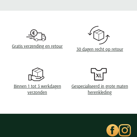
Seidensticker
Eigenschappen
pique
Slater
State of Art
Superdry
Tenson
Gratis verzending en retour
30 dagen recht op retour
Thomas Maine
Tommy Hilfiger
Tramarossa
UBR
Binnen 1 tot 3 werkdagen
Gespecialiseerd in grote maten
Vanguard
verzonden
herenkleding
Wellington of Billmore
William Lockie
Xacus
Alle merken