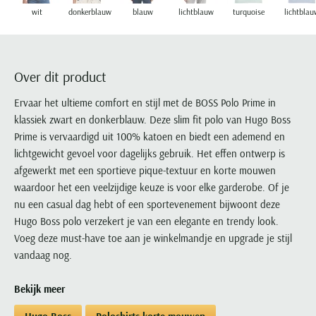
Portofino
PME Legend
Tussenjassen
PME Legend
Polo Ralph Lauren
Pierre Cardin
wit
donkerblauw
blauw
lichtblauw
turquoise
lichtblau
New Zealand
Lacoste
Profuomo
Polo Ralph Lauren
Bodywarmers
Polo Ralph Lauren
PME Legend
PME Legend
Olymp
Ledub
R2
Portofino
Portofino
Portofino
Polo Ralph Lauren
Paul & Shark
Lyle & Scott
Seidensticker
Reset
Over dit product
Profuomo
Profuomo
Portofino
Polo Ralph Lauren
Mac
State of Art
State of Art
State of Art
State of Art
Replay
Ervaar het ultieme comfort en stijl met de BOSS Polo Prime in
PME Legend
Maerz
Tommy Hilfiger
Superdry
klassiek zwart en donkerblauw. Deze slim fit polo van Hugo Boss
Superdry
Superdry
Tommy Hilfiger
Profuomo
Magnanni
Prime is vervaardigd uit 100% katoen en biedt een ademend en
Vanguard
Tenson
Tommy Hilfiger
Thomas Maine
Tramarossa
R2
Mason's
lichtgewicht gevoel voor dagelijks gebruik. Het effen ontwerp is
Xacus
Tommy Hilfiger
Vanguard
Tommy Hilfiger
Vanguard
State of Art
Mc Alson
afgewerkt met een sportieve pique-textuur en korte mouwen
UBR
Vanguard
waardoor het een veelzijdige keuze is voor elke garderobe. Of je
Superdry
Meyer
Populaire kleuren
Vanguard
Grote maten
Deals
nu een casual dag hebt of een sportevenement bijwoont deze
William Lockie
Tenson
New Zealand
Wit overhemd heren
Hugo Boss polo verzekert je van een elegante en trendy look.
Grote maten poloshirts
2e broek voor de helft
Wellington of Billmore
Tommy Hilfiger
Voeg deze must-have toe aan je winkelmandje en upgrade je stijl
Zwart overhemd heren
Grote maten herenmode
Populaire materialen
vandaag nog.
Tramarossa
Blauw overhemd heren
Populaire merk lijnen
Grote maten
Katoenen trui
North 84
Vanguard
Groen overhemd heren
Meyer Chicago
Grote maten jassen
Populaire kleuren
Bekijk meer
Lamswollen trui
Olymp
Alle merken sale
Witte polo heren
Meyer Diego
Grote maten winterjassen
Merino wol trui