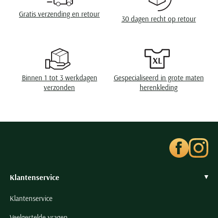
Seidensticker
Wasvoorschriften
speciaal wasprogamma 30°C, niet in de droger,
strijken op lage temperatuur, niet chemisch
Gratis verzending en retour
30 dagen recht op retour
reinigen
Slater
State of Art
Superdry
Tenson
Binnen 1 tot 3 werkdagen
Gespecialiseerd in grote maten
Thomas Maine
verzonden
herenkleding
Tommy Hilfiger
Tramarossa
UBR
Vanguard
Wellington of Billmore
William Lockie
Klantenservice
Xacus
Klantenservice
Alle merken
Veelgestelde vragen