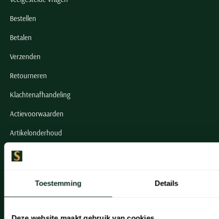
Bestellen
Betalen
Verzenden
Retourneren
Klachtenafhandeling
Actievoorwaarden
Artikelonderhoud
Onze winkels
Onze winkels
Toestemming
Details
Heemstede
Deze website maakt gebruik van cookies