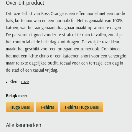
Over dit product
Portofino
PME Legend
Tussenjassen
PME Legend
Polo Ralph Lauren
Pierre Cardin
New Zealand
Lacoste
Profuomo
Polo Ralph Lauren
Dit roze T-shirt van Boss Orange is een effen model met een ronde
Bodywarmers
Polo Ralph Lauren
PME Legend
PME Legend
Olymp
Ledub
hals, korte mouwen en een normale fit. Het is gemaakt van 100%
R2
Portofino
Portofino
Portofino
Polo Ralph Lauren
Paul & Shark
Lyle & Scott
katoen, wat het aangenaam draagbaar maakt op warmere dagen.
Seidensticker
Reset
Profuomo
Profuomo
Portofino
Polo Ralph Lauren
Mac
De pasvorm zit goed zonder te strak of te ruim te vallen, zodat je
State of Art
State of Art
State of Art
State of Art
Replay
het comfortabel de hele dag kunt dragen. De vrolijke roze kleur
PME Legend
Maerz
Tommy Hilfiger
Superdry
maakt het geschikt voor een ontspannen zomerlook. Combineer
Superdry
Superdry
Tommy Hilfiger
Profuomo
Magnanni
het met een lichte chino of een katoenen short voor een verzorgde
Vanguard
Tenson
Tommy Hilfiger
Thomas Maine
Tramarossa
R2
Mason's
maar relaxte dagelijkse outfit. Ideaal voor een terrasje, een dag in
Xacus
Tommy Hilfiger
Vanguard
Tommy Hilfiger
Vanguard
de stad of een casual vrijdag.
State of Art
Mc Alson
UBR
Vanguard
Superdry
Meyer
Kleur:
roze
Populaire kleuren
Vanguard
Grote maten
Deals
William Lockie
Tenson
New Zealand
Wit overhemd heren
Grote maten poloshirts
2e broek voor de helft
Wellington of Billmore
Bekijk meer
Tommy Hilfiger
Zwart overhemd heren
Grote maten herenmode
Populaire materialen
Hugo Boss
T-shirts
T-shirts Hugo Boss
Tramarossa
Blauw overhemd heren
Populaire merk lijnen
Grote maten
Katoenen trui
North 84
Vanguard
Groen overhemd heren
Meyer Chicago
Grote maten jassen
Populaire kleuren
Lamswollen trui
Olymp
Alle kenmerken
Alle merken sale
Witte polo heren
Meyer Diego
Grote maten winterjassen
Merino wol trui