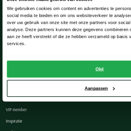
Hillegom
We gebruiken cookies om content en advertenties te persona
Leiderdorp
social media te bieden en om ons websiteverkeer te analyse
over uw gebruik van onze site met onze partners voor social
Lisse
analyse. Deze partners kunnen deze gegevens combineren me
Noordwijk
aan ze heeft verstrekt of die ze hebben verzameld op basis
services.
Oegstgeest
Openingstijden winkels
Oké
Schulte Herenmode
Grote maten herenkleding
Aanpassen
Paul & Shark specialist
VIP member
Inspiratie