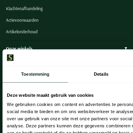
Klachtenafhandeling
Actievoorwaarden
Artikelonderhoud
Onze winkels
Onze winkels
Heemstede
Toestemming
Details
Hillegom
Deze website maakt gebruik van cookies
Leiderdorp
We gebruiken cookies om content en advertenties te persona
Lisse
social media te bieden en om ons websiteverkeer te analyse
over uw gebruik van onze site met onze partners voor social
Noordwijk
analyse. Deze partners kunnen deze gegevens combineren me
Oegstgeest
aan ze heeft verstrekt of die ze hebben verzameld op basis