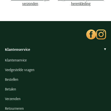
Seidensticker
verzonden
herenkleding
Slater
State of Art
Superdry
Tenson
Thomas Maine
Tommy Hilfiger
Klantenservice
Tramarossa
Klantenservice
UBR
Veelgestelde vragen
Vanguard
Bestellen
Wellington of Billmore
William Lockie
Betalen
Xacus
Verzenden
Retourneren
Alle merken