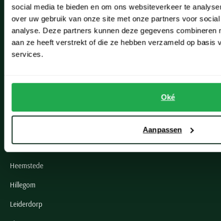
Betalen
social media te bieden en om ons websiteverkeer te analyse
over uw gebruik van onze site met onze partners voor social
Verzenden
analyse. Deze partners kunnen deze gegevens combineren me
Retourneren
aan ze heeft verstrekt of die ze hebben verzameld op basis
services.
Klachtenafhandeling
Actievoorwaarden
Artikelonderhoud
Oké
Onze winkels
Aanpassen
Onze winkels
Heemstede
Hillegom
Leiderdorp