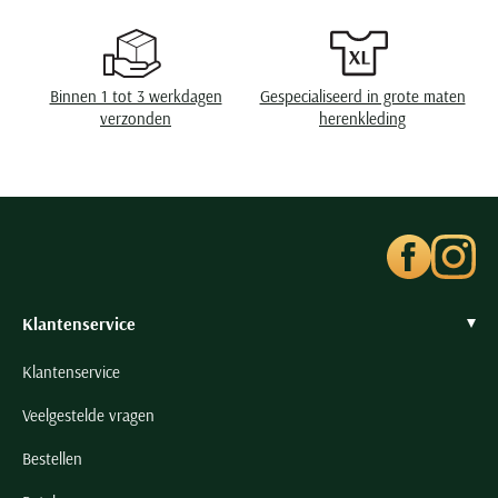
Seidensticker
Slater
State of Art
Binnen 1 tot 3 werkdagen
Gespecialiseerd in grote maten
Superdry
verzonden
herenkleding
Tenson
Thomas Maine
Tommy Hilfiger
Tramarossa
UBR
Klantenservice
Vanguard
Wellington of Billmore
Klantenservice
William Lockie
Veelgestelde vragen
Xacus
Bestellen
Alle merken