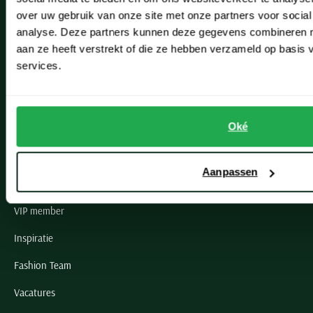
Lisse
over uw gebruik van onze site met onze partners voor social
Noordwijk
analyse. Deze partners kunnen deze gegevens combineren me
aan ze heeft verstrekt of die ze hebben verzameld op basis
Oegstgeest
services.
Openingstijden winkels
Schulte Herenmode
Oké
Grote maten herenkleding
Aanpassen
Paul & Shark specialist
VIP member
Inspiratie
Fashion Team
Vacatures