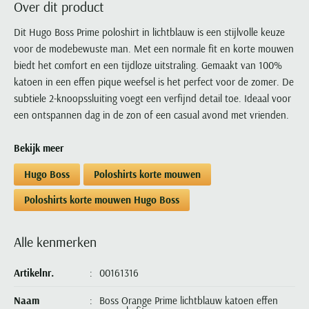
Over dit product
Portofino
PME Legend
Tussenjassen
PME Legend
Polo Ralph Lauren
Pierre Cardin
New Zealand
Lacoste
Profuomo
Polo Ralph Lauren
Dit Hugo Boss Prime poloshirt in lichtblauw is een stijlvolle keuze
Bodywarmers
Polo Ralph Lauren
PME Legend
PME Legend
Olymp
Ledub
voor de modebewuste man. Met een normale fit en korte mouwen
R2
Portofino
Portofino
Portofino
Polo Ralph Lauren
Paul & Shark
Lyle & Scott
biedt het comfort en een tijdloze uitstraling. Gemaakt van 100%
Seidensticker
Reset
Profuomo
Profuomo
Portofino
Polo Ralph Lauren
Mac
katoen in een effen pique weefsel is het perfect voor de zomer. De
State of Art
State of Art
State of Art
State of Art
Replay
subtiele 2-knoopssluiting voegt een verfijnd detail toe. Ideaal voor
PME Legend
Maerz
Tommy Hilfiger
Superdry
een ontspannen dag in de zon of een casual avond met vrienden.
Superdry
Superdry
Tommy Hilfiger
Profuomo
Magnanni
Vanguard
Tenson
Tommy Hilfiger
Thomas Maine
Tramarossa
R2
Mason's
Bekijk meer
Xacus
Tommy Hilfiger
Vanguard
Tommy Hilfiger
Vanguard
State of Art
Mc Alson
Hugo Boss
Poloshirts korte mouwen
UBR
Vanguard
Superdry
Meyer
Populaire kleuren
Vanguard
Grote maten
Deals
Poloshirts korte mouwen Hugo Boss
William Lockie
Tenson
New Zealand
Wit overhemd heren
Grote maten poloshirts
2e broek voor de helft
Wellington of Billmore
Tommy Hilfiger
Zwart overhemd heren
Alle kenmerken
Grote maten herenmode
Populaire materialen
Tramarossa
Blauw overhemd heren
Populaire merk lijnen
Grote maten
Katoenen trui
North 84
Artikelnr.
00161316
Vanguard
Groen overhemd heren
Meyer Chicago
Grote maten jassen
Populaire kleuren
Lamswollen trui
Olymp
Alle merken sale
Naam
Boss Orange Prime lichtblauw katoen effen
Witte polo heren
Meyer Diego
Grote maten winterjassen
Merino wol trui