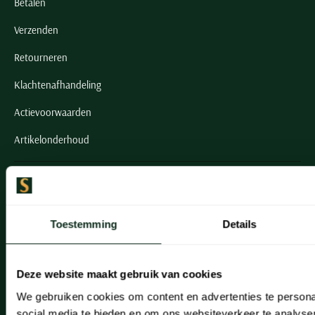
Betalen
Verzenden
Retourneren
Klachtenafhandeling
Actievoorwaarden
Artikelonderhoud
Onze winkels
Onze winkels
Toestemming
Details
Heemstede
Hillegom
Deze website maakt gebruik van cookies
Leiderdorp
We gebruiken cookies om content en advertenties te persona
social media te bieden en om ons websiteverkeer te analyse