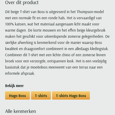
Over dit product
Portofino
PME Legend
Tussenjassen
PME Legend
Polo Ralph Lauren
Pierre Cardin
New Zealand
Lacoste
Profuomo
Polo Ralph Lauren
Dit beige T-shirt van Boss is uitgevoerd in het Thompson-model
Bodywarmers
Polo Ralph Lauren
PME Legend
PME Legend
Olymp
Ledub
met een normale fit en een ronde hals. Het is vervaardigd van
R2
Portofino
Portofino
Portofino
Polo Ralph Lauren
Paul & Shark
Lyle & Scott
100% katoen, wat het materiaal aangenaam licht maakt voor
Seidensticker
Reset
Profuomo
Profuomo
Portofino
Polo Ralph Lauren
Mac
warme dagen. De korte mouwen en het effen beige kleurgebruik
State of Art
State of Art
State of Art
State of Art
Replay
maken het geschikt voor uiteenlopende zomerse gelegenheden. De
PME Legend
Maerz
Tommy Hilfiger
Superdry
sierlijke afwerking is kenmerkend voor de manier waarop Boss
Superdry
Superdry
Tommy Hilfiger
Profuomo
Magnanni
kwaliteit en draagcomfort combineert in een alledaags kledingstuk.
Vanguard
Tenson
Tommy Hilfiger
Thomas Maine
Tramarossa
R2
Mason's
Combineer dit T-shirt met een lichte chino of een zomerse linnen
Xacus
Tommy Hilfiger
Vanguard
Tommy Hilfiger
Vanguard
broek voor een verzorgde, ontspannen look. Het is een veelzijdig
State of Art
Mc Alson
UBR
basisstuk dat je moeiteloos meeneemt van een terras naar een
Vanguard
Superdry
Meyer
Populaire kleuren
informele afspraak.
Vanguard
Grote maten
Deals
William Lockie
Tenson
New Zealand
Wit overhemd heren
Grote maten poloshirts
2e broek voor de helft
Wellington of Billmore
Tommy Hilfiger
Bekijk meer
Zwart overhemd heren
Grote maten herenmode
Populaire materialen
Tramarossa
Hugo Boss
T-shirts
T-shirts Hugo Boss
Blauw overhemd heren
Populaire merk lijnen
Grote maten
Katoenen trui
North 84
Vanguard
Groen overhemd heren
Meyer Chicago
Grote maten jassen
Populaire kleuren
Lamswollen trui
Olymp
Alle merken sale
Alle kenmerken
Witte polo heren
Meyer Diego
Grote maten winterjassen
Merino wol trui