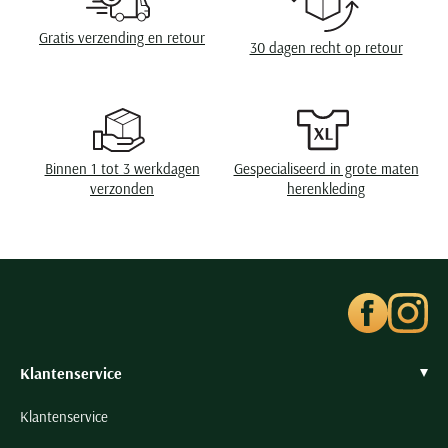
Seidensticker
Wasvoorschriften
speciaal wasprogamma 30°C, niet in de droger,
strijken op lage temperatuur, chemish reinigen
Gratis verzending en retour
Slater
30 dagen recht op retour
State of Art
Superdry
Tenson
Thomas Maine
Binnen 1 tot 3 werkdagen
Gespecialiseerd in grote maten
verzonden
herenkleding
Tommy Hilfiger
Tramarossa
UBR
Vanguard
Wellington of Billmore
William Lockie
Klantenservice
Xacus
Klantenservice
Alle merken