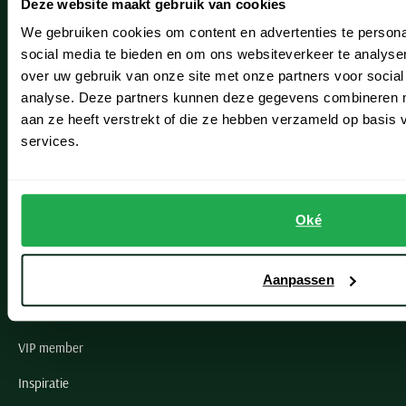
Deze website maakt gebruik van cookies
Hillegom
We gebruiken cookies om content en advertenties te persona
Leiderdorp
social media te bieden en om ons websiteverkeer te analyse
over uw gebruik van onze site met onze partners voor social
Lisse
analyse. Deze partners kunnen deze gegevens combineren me
Noordwijk
aan ze heeft verstrekt of die ze hebben verzameld op basis
services.
Oegstgeest
Openingstijden winkels
Oké
Schulte Herenmode
Grote maten herenkleding
Aanpassen
Paul & Shark specialist
VIP member
Inspiratie