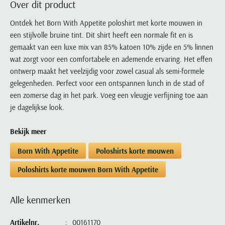
Over dit product
Portofino
PME Legend
Tussenjassen
PME Legend
Polo Ralph Lauren
Pierre Cardin
New Zealand
Lacoste
Profuomo
Polo Ralph Lauren
Ontdek het Born With Appetite poloshirt met korte mouwen in
Bodywarmers
Polo Ralph Lauren
PME Legend
PME Legend
Olymp
Ledub
een stijlvolle bruine tint. Dit shirt heeft een normale fit en is
R2
Portofino
Portofino
Portofino
Polo Ralph Lauren
Paul & Shark
Lyle & Scott
gemaakt van een luxe mix van 85% katoen 10% zijde en 5% linnen
Seidensticker
Reset
Profuomo
Profuomo
Portofino
Polo Ralph Lauren
Mac
wat zorgt voor een comfortabele en ademende ervaring. Het effen
State of Art
State of Art
State of Art
State of Art
Replay
ontwerp maakt het veelzijdig voor zowel casual als semi-formele
PME Legend
Maerz
Tommy Hilfiger
Superdry
gelegenheden. Perfect voor een ontspannen lunch in de stad of
Superdry
Superdry
Tommy Hilfiger
Profuomo
Magnanni
een zomerse dag in het park. Voeg een vleugje verfijning toe aan
Vanguard
Tenson
Tommy Hilfiger
Thomas Maine
Tramarossa
R2
Mason's
je dagelijkse look.
Xacus
Tommy Hilfiger
Vanguard
Tommy Hilfiger
Vanguard
State of Art
Mc Alson
UBR
Bekijk meer
Vanguard
Superdry
Meyer
Populaire kleuren
Vanguard
Grote maten
Deals
William Lockie
Born With Appetite
Poloshirts korte mouwen
Tenson
New Zealand
Wit overhemd heren
Grote maten poloshirts
2e broek voor de helft
Wellington of Billmore
Tommy Hilfiger
Poloshirts korte mouwen Born With Appetite
Zwart overhemd heren
Grote maten herenmode
Populaire materialen
Tramarossa
Blauw overhemd heren
Populaire merk lijnen
Grote maten
Katoenen trui
North 84
Alle kenmerken
Vanguard
Groen overhemd heren
Meyer Chicago
Grote maten jassen
Populaire kleuren
Lamswollen trui
Olymp
Alle merken sale
Witte polo heren
Meyer Diego
Grote maten winterjassen
Artikelnr.
00161170
Merino wol trui