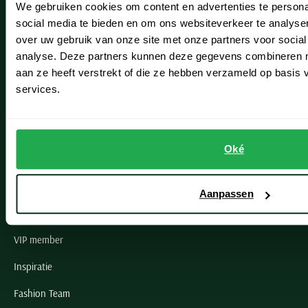
We gebruiken cookies om content en advertenties te persona
Leiderdorp
social media te bieden en om ons websiteverkeer te analyse
Lisse
over uw gebruik van onze site met onze partners voor social
analyse. Deze partners kunnen deze gegevens combineren me
Noordwijk
aan ze heeft verstrekt of die ze hebben verzameld op basis
services.
Oegstgeest
Openingstijden winkels
Oké
Schulte Herenmode
Grote maten herenkleding
Aanpassen
Paul & Shark specialist
VIP member
Inspiratie
Fashion Team