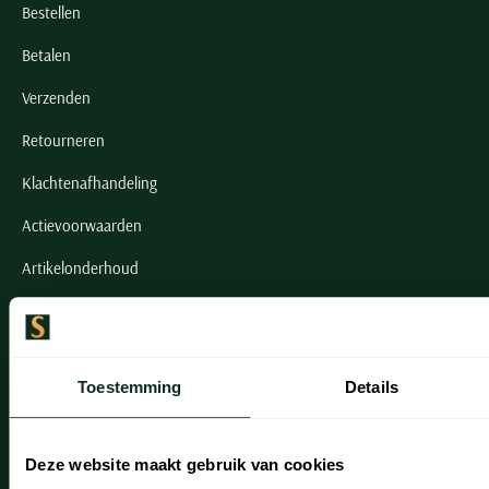
Bestellen
Betalen
Verzenden
Retourneren
Klachtenafhandeling
Actievoorwaarden
Artikelonderhoud
Onze winkels
Onze winkels
Toestemming
Details
Heemstede
Hillegom
Deze website maakt gebruik van cookies