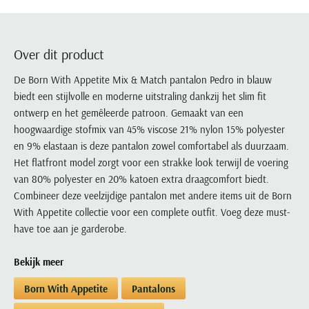
Portofino
PME Legend
Tussenjassen
PME Legend
Polo Ralph Lauren
Pierre Cardin
New Zealand
Lacoste
Profuomo
Polo Ralph Lauren
Bodywarmers
Polo Ralph Lauren
PME Legend
PME Legend
Olymp
Ledub
R2
Portofino
Over dit product
Portofino
Portofino
Polo Ralph Lauren
Paul & Shark
Lyle & Scott
Seidensticker
Reset
Profuomo
Profuomo
Portofino
De Born With Appetite Mix & Match pantalon Pedro in blauw
Polo Ralph Lauren
Mac
State of Art
State of Art
biedt een stijlvolle en moderne uitstraling dankzij het slim fit
State of Art
State of Art
Replay
PME Legend
Maerz
ontwerp en het gemêleerde patroon. Gemaakt van een
Tommy Hilfiger
Superdry
Superdry
Superdry
Tommy Hilfiger
Profuomo
Magnanni
hoogwaardige stofmix van 45% viscose 21% nylon 15% polyester
Vanguard
Tenson
Tommy Hilfiger
Thomas Maine
Tramarossa
R2
Mason's
en 9% elastaan is deze pantalon zowel comfortabel als duurzaam.
Xacus
Tommy Hilfiger
Vanguard
Tommy Hilfiger
Vanguard
Het flatfront model zorgt voor een strakke look terwijl de voering
State of Art
Mc Alson
UBR
van 80% polyester en 20% katoen extra draagcomfort biedt.
Vanguard
Superdry
Meyer
Populaire kleuren
Combineer deze veelzijdige pantalon met andere items uit de Born
Vanguard
Grote maten
Deals
William Lockie
Tenson
New Zealand
With Appetite collectie voor een complete outfit. Voeg deze must-
Wit overhemd heren
Grote maten poloshirts
2e broek voor de helft
Wellington of Billmore
have toe aan je garderobe.
Tommy Hilfiger
Zwart overhemd heren
Grote maten herenmode
Populaire materialen
Tramarossa
Blauw overhemd heren
Populaire merk lijnen
Grote maten
Bekijk meer
Katoenen trui
North 84
Vanguard
Groen overhemd heren
Meyer Chicago
Grote maten jassen
Populaire kleuren
Lamswollen trui
Born With Appetite
Pantalons
Olymp
Alle merken sale
Witte polo heren
Meyer Diego
Grote maten winterjassen
Merino wol trui