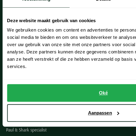
Onze winkels
Heemstede
Deze website maakt gebruik van cookies
Hillegom
We gebruiken cookies om content en advertenties te persona
social media te bieden en om ons websiteverkeer te analyse
Leiderdorp
over uw gebruik van onze site met onze partners voor social
Lisse
analyse. Deze partners kunnen deze gegevens combineren me
aan ze heeft verstrekt of die ze hebben verzameld op basis
Noordwijk
services.
Oegstgeest
Openingstijden winkels
Oké
Schulte Herenmode
Aanpassen
Grote maten herenkleding
Paul & Shark specialist