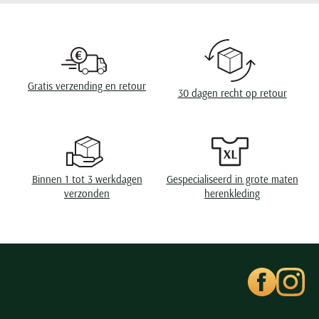
Seidensticker
Design
gemêleerd
Slater
Omslag
zonder omslag
State of Art
Superdry
Wasvoorschriften
niet wassen, niet in de droger, strijken op lage
Gratis verzending en retour
temperatuur, chemish reinigen
30 dagen recht op retour
Tenson
Thomas Maine
Tommy Hilfiger
Tramarossa
Binnen 1 tot 3 werkdagen
Gespecialiseerd in grote maten
UBR
verzonden
herenkleding
Vanguard
Wellington of Billmore
William Lockie
Xacus
Alle merken