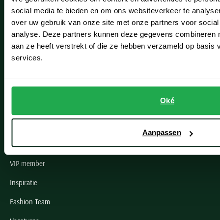
social media te bieden en om ons websiteverkeer te analyse
Lisse
over uw gebruik van onze site met onze partners voor social
analyse. Deze partners kunnen deze gegevens combineren me
Noordwijk
aan ze heeft verstrekt of die ze hebben verzameld op basis
Oegstgeest
services.
Openingstijden winkels
Oké
Schulte Herenmode
Grote maten herenkleding
Aanpassen
Paul & Shark specialist
VIP member
Inspiratie
Fashion Team