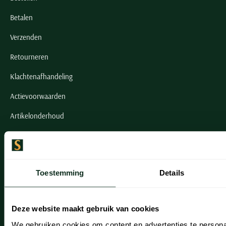
Betalen
Verzenden
Retourneren
Klachtenafhandeling
Actievoorwaarden
Artikelonderhoud
Onze winkels
Onze winkels
Toestemming
Details
Heemstede
Hillegom
Deze website maakt gebruik van cookies
We gebruiken cookies om content en advertenties te persona
Leiderdorp