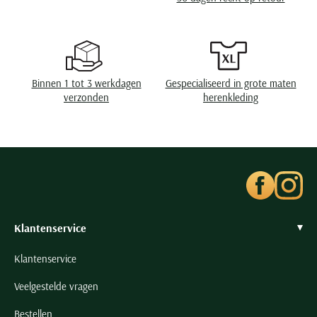
Seidensticker
Slater
State of Art
Superdry
Binnen 1 tot 3 werkdagen
Gespecialiseerd in grote maten
Tenson
verzonden
herenkleding
Thomas Maine
Tommy Hilfiger
Tramarossa
UBR
Vanguard
Klantenservice
Wellington of Billmore
William Lockie
Klantenservice
Xacus
Veelgestelde vragen
Alle merken
Bestellen