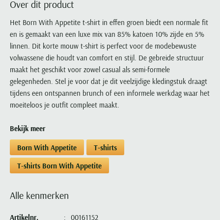
Over dit product
Portofino
PME Legend
Tussenjassen
PME Legend
Polo Ralph Lauren
Pierre Cardin
New Zealand
Lacoste
Profuomo
Polo Ralph Lauren
Het Born With Appetite t-shirt in effen groen biedt een normale fit
Bodywarmers
Polo Ralph Lauren
PME Legend
PME Legend
Olymp
Ledub
en is gemaakt van een luxe mix van 85% katoen 10% zijde en 5%
R2
Portofino
Portofino
Portofino
Polo Ralph Lauren
Paul & Shark
Lyle & Scott
linnen. Dit korte mouw t-shirt is perfect voor de modebewuste
Seidensticker
Reset
Profuomo
Profuomo
Portofino
Polo Ralph Lauren
Mac
volwassene die houdt van comfort en stijl. De gebreide structuur
State of Art
State of Art
State of Art
State of Art
Replay
maakt het geschikt voor zowel casual als semi-formele
PME Legend
Maerz
Tommy Hilfiger
Superdry
gelegenheden. Stel je voor dat je dit veelzijdige kledingstuk draagt
Superdry
Superdry
Tommy Hilfiger
Profuomo
Magnanni
tijdens een ontspannen brunch of een informele werkdag waar het
Vanguard
Tenson
Tommy Hilfiger
Thomas Maine
Tramarossa
R2
Mason's
moeiteloos je outfit compleet maakt.
Xacus
Tommy Hilfiger
Vanguard
Tommy Hilfiger
Vanguard
State of Art
Mc Alson
UBR
Bekijk meer
Vanguard
Superdry
Meyer
Populaire kleuren
Vanguard
Grote maten
Deals
William Lockie
Born With Appetite
T-shirts
Tenson
New Zealand
Wit overhemd heren
Grote maten poloshirts
2e broek voor de helft
Wellington of Billmore
Tommy Hilfiger
T-shirts Born With Appetite
Zwart overhemd heren
Grote maten herenmode
Populaire materialen
Tramarossa
Blauw overhemd heren
Populaire merk lijnen
Grote maten
Katoenen trui
North 84
Alle kenmerken
Vanguard
Groen overhemd heren
Meyer Chicago
Grote maten jassen
Populaire kleuren
Lamswollen trui
Olymp
Alle merken sale
Witte polo heren
Meyer Diego
Grote maten winterjassen
Artikelnr.
00161152
Merino wol trui