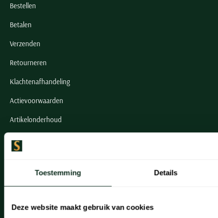
Bestellen
Betalen
Verzenden
Retourneren
Klachtenafhandeling
Actievoorwaarden
Artikelonderhoud
Onze winkels
Onze winkels
Toestemming
Details
Heemstede
Hillegom
Deze website maakt gebruik van cookies