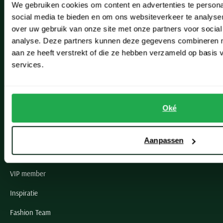
We gebruiken cookies om content en advertenties te persona
Leiderdorp
social media te bieden en om ons websiteverkeer te analyse
Lisse
over uw gebruik van onze site met onze partners voor social
analyse. Deze partners kunnen deze gegevens combineren me
Noordwijk
aan ze heeft verstrekt of die ze hebben verzameld op basis
services.
Oegstgeest
Openingstijden winkels
Oké
Schulte Herenmode
Grote maten herenkleding
Aanpassen
Paul & Shark specialist
VIP member
Inspiratie
Fashion Team