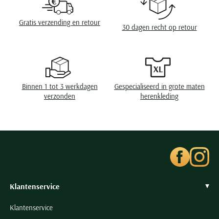
Seidensticker
Slater
Gratis verzending en retour
30 dagen recht op retour
State of Art
Superdry
Tenson
Thomas Maine
Binnen 1 tot 3 werkdagen
Gespecialiseerd in grote maten
verzonden
herenkleding
Tommy Hilfiger
Tramarossa
UBR
Vanguard
Wellington of Billmore
William Lockie
Klantenservice
Xacus
Klantenservice
Alle merken