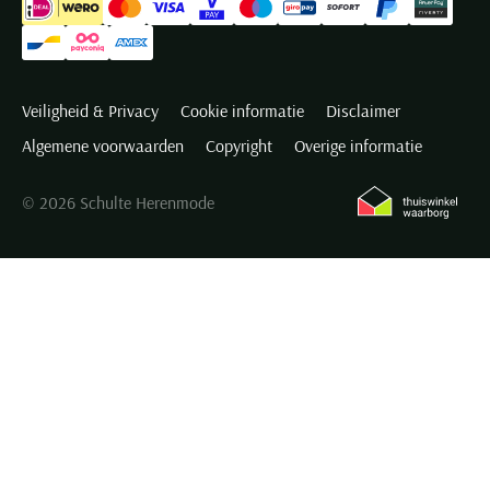
Veiligheid & Privacy
Cookie informatie
Disclaimer
Algemene voorwaarden
Copyright
Overige informatie
© 2026 Schulte Herenmode