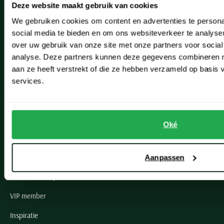
Deze website maakt gebruik van cookies
Hillegom
We gebruiken cookies om content en advertenties te persona
Leiderdorp
social media te bieden en om ons websiteverkeer te analyse
over uw gebruik van onze site met onze partners voor social
Lisse
analyse. Deze partners kunnen deze gegevens combineren me
Noordwijk
aan ze heeft verstrekt of die ze hebben verzameld op basis
services.
Oegstgeest
Openingstijden winkels
Oké
Schulte Herenmode
Grote maten herenkleding
Aanpassen
Paul & Shark specialist
VIP member
Inspiratie