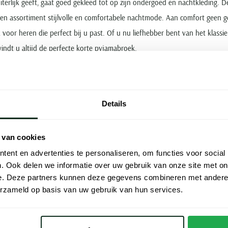
iterlijk geeft, gaat goed gekleed tot op zijn ondergoed en nachtkleding
n assortiment stijlvolle en comfortabele nachtmode. Aan comfort geen ge
voor heren die perfect bij u past. Of u nu liefhebber bent van het klassie
 vindt u altijd de perfecte korte pyjamabroek.
Schiesser tot Hugo Boss, onze nach
Details
 pyjamabroek voor heren, met zachte 
 van cookies
n ode aan comfort.
ent en advertenties te personaliseren, om functies voor social
. Ook delen we informatie over uw gebruik van onze site met on
e. Deze partners kunnen deze gegevens combineren met andere i
erzameld op basis van uw gebruik van hun services.