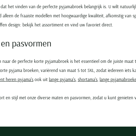
dat het vinden van de perfecte pyjamabroek belangrijk is. U wilt natuurl
 alleen de fraaiste modellen met hoogwaardige kwaliteit, afkomstig van sp
ffen design: bekijk het assortiment en vind uw favoriet direct.
 en pasvormen
n naar de perfecte korte pyjamabroek is het essentieel om de juiste maat 
orte pyjama broeken, variërend van maat S tot 5XL, zodat iedereen iets 
ent heren pyjama's
ook uit
lange pyjama's
,
shortama's
,
lange pyjamabroek
rt en stijl met onze diverse maten en pasvormen, zodat u kunt genieten 