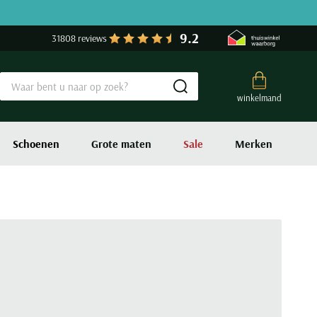
9.2
31808 reviews
Submit search
winkelmand
Schoenen
Grote maten
Sale
Merken