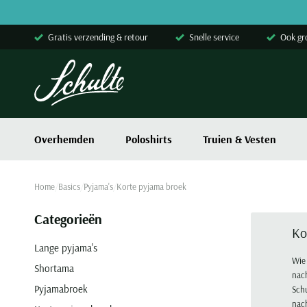
Skip to content
Gratis verzending & retour
Snelle service
Ook gr
Overhemden
Poloshirts
Truien & Vesten
Home
Basics
Pyjama's
Korte pyjama broek
Categorieën
Ko
Lange pyjama's
Wie 
Shortama
nac
Pyjamabroek
Schu
nac