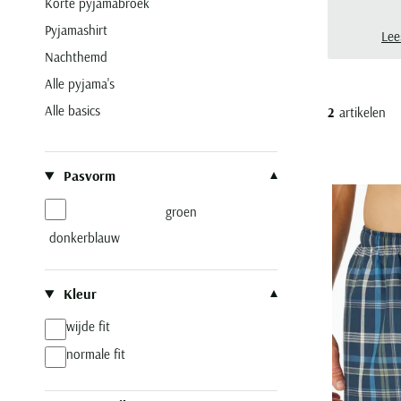
Korte pyjamabroek
Pyjamashirt
Lee
Nachthemd
Alle pyjama's
Alle basics
2
artikelen
Filteren op
Pasvorm
groen
donkerblauw
Kleur
wijde fit
normale fit