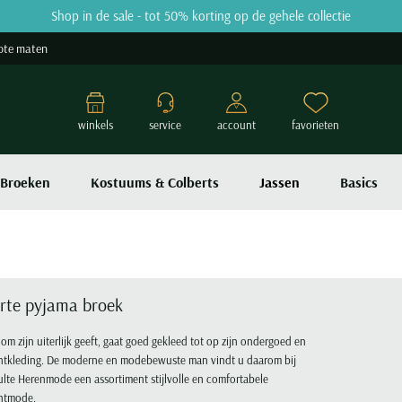
Shop in de sale - tot 50% korting op de gehele collectie
ote maten
winkels
service
account
favorieten
Broeken
Kostuums & Colberts
Jassen
Basics
rte pyjama broek
om zijn uiterlijk geeft, gaat goed gekleed tot op zijn ondergoed en
htkleding. De moderne en modebewuste man vindt u daarom bij
lte Herenmode een assortiment stijlvolle en comfortabele
htmode.