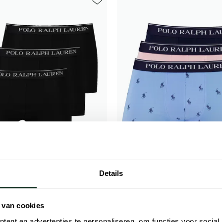
Toevoegen aan favorieten
Details
h Lauren
Polo Ralph Lauren
 zwart effen 3-pack classic
3-pack boxershort blauw roze n
 van cookies
ent en advertenties te personaliseren, om functies voor social