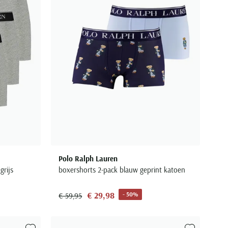
Polo Ralph Lauren
grijs
boxershorts 2-pack blauw geprint katoen
€ 29,98
- 50%
€ 59,95