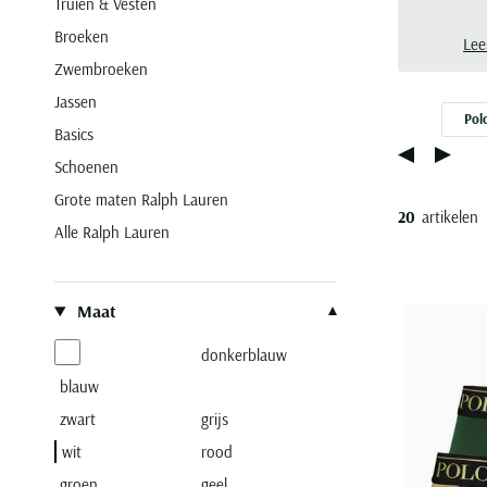
Truien & Vesten
bet
Broeken
de c
Lee
én g
Zwembroeken
Laur
Jassen
Pol
Basics
Schoenen
Grote maten Ralph Lauren
20
artikelen
Alle Ralph Lauren
Filteren op
Maat
donkerblauw
blauw
zwart
grijs
wit
rood
groen
geel