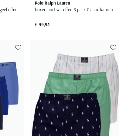
Polo Ralph Lauren
geel effen
boxershort wit effen 3-pack Classic katoen
€ 49,95
Toevoegen aan favorieten
Toevoegen aa