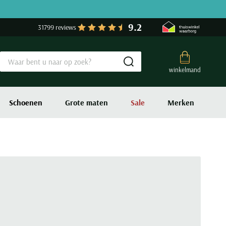
9.2
31799 reviews
Submit search
winkelmand
Schoenen
Grote maten
Sale
Merken