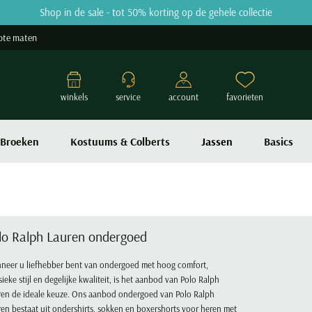
Shop in de sale - tot 50% korting op de gehele collectie
ote maten
winkels
service
account
favorieten
Broeken
Kostuums & Colberts
Jassen
Basics
lo Ralph Lauren ondergoed
neer u liefhebber bent van ondergoed met hoog comfort,
sieke stijl en degelijke kwaliteit, is het aanbod van Polo Ralph
ren de ideale keuze. Ons aanbod ondergoed van Polo Ralph
en bestaat uit ondershirts, sokken en boxershorts voor heren met