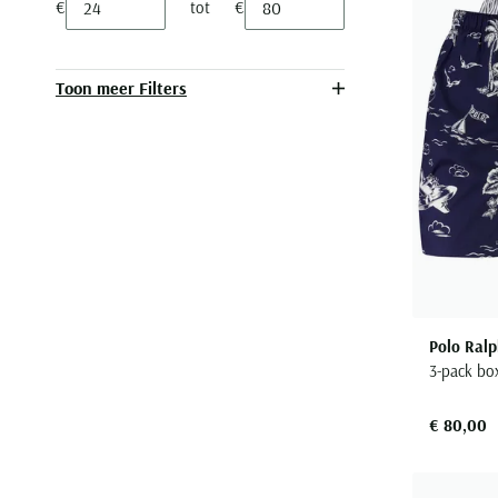
€
tot
€
Minimum value input
Maximum value input
Toon meer Filters
Polo Ralp
3-pack bo
€ 80,00