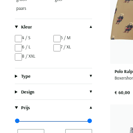
paars
Kleur
4 / S
5 / M
6 / L
7 / XL
8 / XXL
Polo Ralp
Type
Boxershor
Design
€ 60,00
Prijs
Range slider min value
Range slider max value