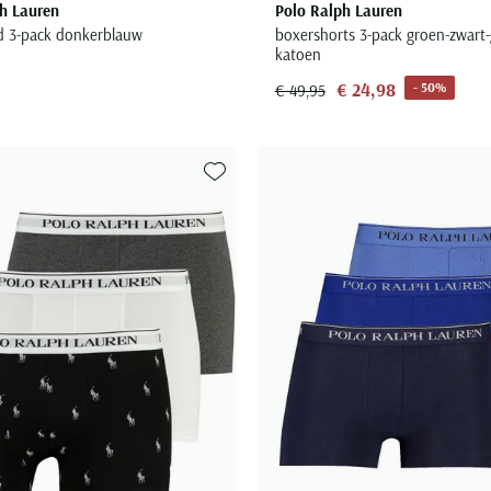
h Lauren
Polo Ralph Lauren
 3-pack donkerblauw
boxershorts 3-pack groen-zwart-
katoen
€ 24,98
- 50%
€ 49,95
Toevoegen aan favorieten