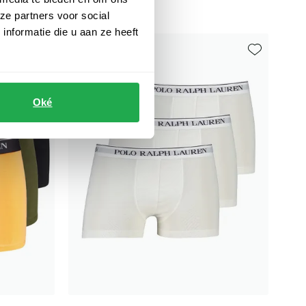
€ 50,00
ze partners voor social
nformatie die u aan ze heeft
Toevoegen aan favorieten
Toevoegen aa
Oké