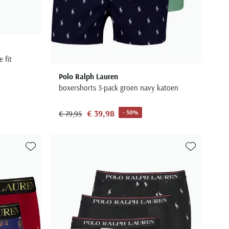
 fit
Polo Ralph Lauren
boxershorts 3-pack groen navy katoen
€ 39,98
- 50%
€ 79,95
Toevoegen aan favorieten
Toevoegen aa