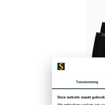
Toestemming
Polo Ralp
boxershort
Deze website maakt gebruik
katoen
We gebruiken cookies om cont