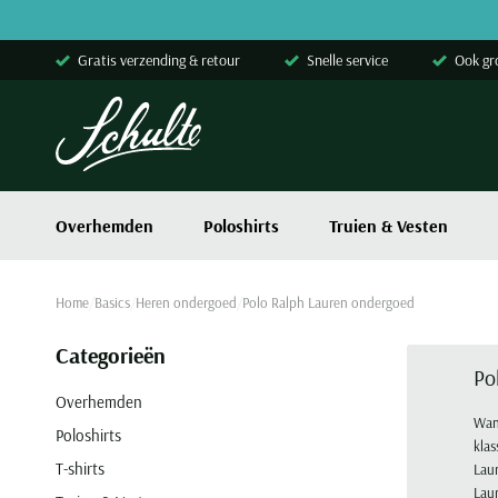
Skip to content
Gratis verzending & retour
Snelle service
Ook gr
Overhemden
Poloshirts
Truien & Vesten
Home
Basics
Heren ondergoed
Polo Ralph Lauren ondergoed
Categorieën
Po
Overhemden
Wan
Poloshirts
klas
T-shirts
Lau
Laur