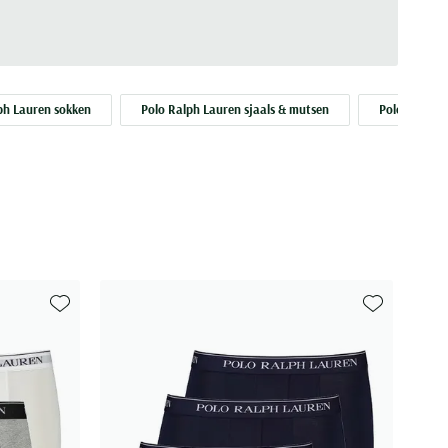
ph Lauren sokken
Polo Ralph Lauren sjaals & mutsen
Polo Ralph 
Toevoegen aan favorieten
Toevoegen aa