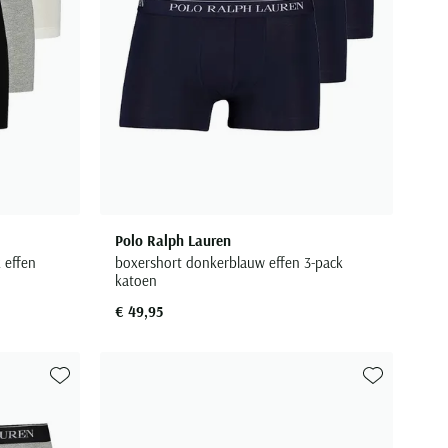
Polo Ralph Lauren
 effen
boxershort donkerblauw effen 3-pack
katoen
€ 49,95
Toevoegen aan favorieten
Toevoegen aa