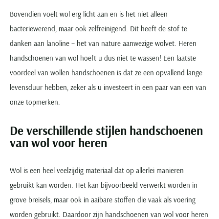
Seidensticker
Bovendien voelt wol erg licht aan en is het niet alleen
Slater
bacteriewerend, maar ook zelfreinigend. Dit heeft de stof te
State of Art
danken aan lanoline – het van nature aanwezige wolvet. Heren
Superdry
handschoenen van wol hoeft u dus niet te wassen! Een laatste
Tenson
voordeel van wollen handschoenen is dat ze een opvallend lange
Thomas Maine
levensduur hebben, zeker als u investeert in een paar van een van
Tommy Hilfiger
onze topmerken.
Tramarossa
UBR
De verschillende stijlen handschoenen
van wol voor heren
Vanguard
Wellington of Billmore
Wol is een heel veelzijdig materiaal dat op allerlei manieren
William Lockie
gebruikt kan worden. Het kan bijvoorbeeld verwerkt worden in
Xacus
grove breisels, maar ook in aaibare stoffen die vaak als voering
worden gebruikt. Daardoor zijn handschoenen van wol voor heren
Alle merken