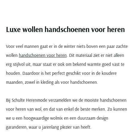
Portofino
PME Legend
Tussenjassen
PME Legend
Polo Ralph Lauren
Pierre Cardin
New Zealand
Lacoste
Profuomo
Polo Ralph Lauren
Bodywarmers
Polo Ralph Lauren
PME Legend
PME Legend
Olymp
Ledub
R2
Portofino
Portofino
Portofino
Polo Ralph Lauren
Paul & Shark
Lyle & Scott
Luxe wollen handschoenen voor heren
Seidensticker
Reset
Profuomo
Profuomo
Portofino
Polo Ralph Lauren
Mac
State of Art
State of Art
State of Art
State of Art
Replay
PME Legend
Maerz
Voor veel mannen gaat er in de winter niets boven een paar zachte
Tommy Hilfiger
Superdry
Superdry
Superdry
Tommy Hilfiger
Profuomo
Magnanni
wollen
handschoenen voor heren
. Dit materiaal ziet er niet alleen
Vanguard
Tenson
Tommy Hilfiger
Thomas Maine
Tramarossa
R2
Mason's
erg stijlvol uit, maar staat er ook om bekend warmte goed vast te
Xacus
Tommy Hilfiger
Vanguard
Tommy Hilfiger
Vanguard
State of Art
Mc Alson
houden. Daardoor is het perfect geschikt voor in de koudere
UBR
Vanguard
Superdry
Meyer
maanden, zowel in kleding als voor handschoenen.
Populaire kleuren
Vanguard
Grote maten
Deals
William Lockie
Tenson
New Zealand
Wit overhemd heren
Grote maten poloshirts
2e broek voor de helft
Wellington of Billmore
Tommy Hilfiger
Bij Schulte Herenmode verzamelden we de mooiste handschoenen
Zwart overhemd heren
Grote maten herenmode
Populaire materialen
Tramarossa
voor heren van wol, en dat van enkel de beste merken. Zo kunnen
Blauw overhemd heren
Populaire merk lijnen
Grote maten
Katoenen trui
North 84
we u een hoogwaardige wolmix en een duurzaam design
Vanguard
Groen overhemd heren
Meyer Chicago
Grote maten jassen
Populaire kleuren
Lamswollen trui
Olymp
garanderen, waar u jarenlang plezier van heeft.
Alle merken sale
Witte polo heren
Meyer Diego
Grote maten winterjassen
Merino wol trui