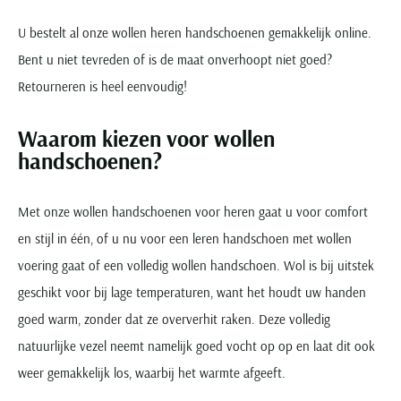
Paul & Shark
Grote maten
Oranje polo heren
Meyer Dubai
Grote maten zomerjassen
Katoenen vest
People of Shibuya
U bestelt al onze wollen heren handschoenen gemakkelijk online.
Grote maten overhemden
Blauwe polo heren
Grote maten specialist
Wollen vest
Peuterey
Bent u niet tevreden of is de maat onverhoopt niet goed?
Grote maten herenkleding
Grote maten
Groene polo heren
Fleece trui
Pierre Cardin
Retourneren is heel eenvoudig!
Grote maten broeken
Model jas
Polo Ralph Lauren
Populaire materialen
Grote maten herenmode
Gewatteerde jassen
Populaire lijnen
Grote maten
Waarom kiezen voor wollen
Portofino
Flanellen overhemden
Ralph Lauren Slim Fit polo
Parka jassen
handschoenen?
Grote maten truien
PME Legend
Linnen overhemden
Populaire fits
Ralph Lauren Custom Fit polo
Mantel jassen
Grote maten vesten
Profuomo
Denim overhemden
Broeken slim fit
Lacoste Slim Fit polo
Regenjassen
Grote maten truien & vesten
Met onze wollen handschoenen voor heren gaat u voor comfort
Rehab
Katoenen overhemden
Jeans slim fit
Bomber jacks
en stijl in één, of u nu voor een leren handschoen met wollen
Grote maten specialist
Replay
Corduroy overhemden
Cargo broeken
Deals
Windjacks
voering gaat of een volledig wollen handschoen. Wol is bij uitstek
Reset
Buy 2 save €20
Softshell jassen
geschikt voor bij lage temperaturen, want het houdt uw handen
Roy Robson
goed warm, zonder dat ze oververhit raken. Deze volledig
Schiesser
natuurlijke vezel neemt namelijk goed vocht op op en laat dit ook
weer gemakkelijk los, waarbij het warmte afgeeft.