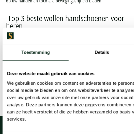
op uw handen en toch alle bewegingsvrijheid bieden.
Top 3 beste wollen handschoenen voor
heren
Benieuwd naar de populaire merken voor wollen handschoenen?
Ontdek de verschillende modellen uit de nieuwe collecties van
Toestemming
Details
Laimbock.
Deze website maakt gebruik van cookies
Handschoenen Laimbock Tibro lichtgrijs wol
We gebruiken cookies om content en advertenties te persona
Handschoenen Laimbock Sheffield zwart geitenleder
social media te bieden en om ons websiteverkeer te analyse
Handschoenen Laimbock Eton zwart nappaleer
over uw gebruik van onze site met onze partners voor social
analyse. Deze partners kunnen deze gegevens combineren me
aan ze heeft verstrekt of die ze hebben verzameld op basis
services.