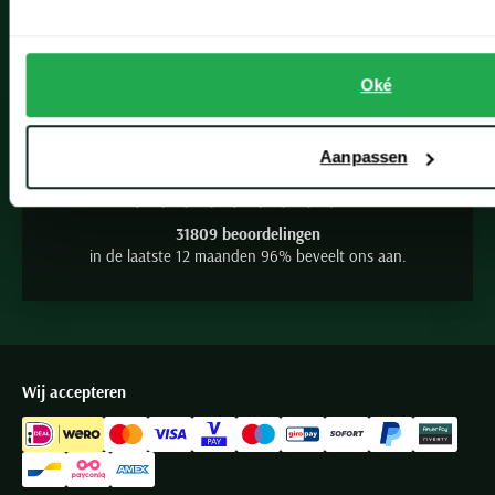
Seidensticker
Slater
State of Art
Oké
Superdry
9.2
Tenson
Aanpassen
Thomas Maine
Tommy Hilfiger
31809 beoordelingen
Tramarossa
in de laatste 12 maanden 96% beveelt ons aan.
UBR
Vanguard
Wellington of Billmore
William Lockie
Wij accepteren
Xacus
Alle merken