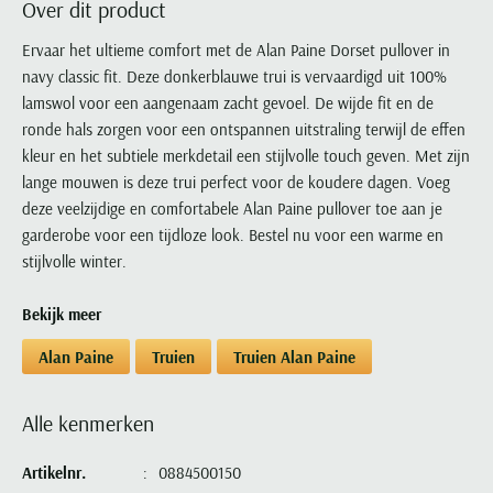
Over dit product
Portofino
PME Legend
Tussenjassen
PME Legend
Polo Ralph Lauren
Pierre Cardin
New Zealand
Lacoste
Profuomo
Polo Ralph Lauren
Ervaar het ultieme comfort met de Alan Paine Dorset pullover in
Bodywarmers
Polo Ralph Lauren
PME Legend
PME Legend
Olymp
Ledub
navy classic fit. Deze donkerblauwe trui is vervaardigd uit 100%
R2
Portofino
Portofino
Portofino
Polo Ralph Lauren
Paul & Shark
Lyle & Scott
lamswol voor een aangenaam zacht gevoel. De wijde fit en de
Seidensticker
Reset
Profuomo
Profuomo
Portofino
Polo Ralph Lauren
Mac
ronde hals zorgen voor een ontspannen uitstraling terwijl de effen
State of Art
State of Art
State of Art
State of Art
Replay
kleur en het subtiele merkdetail een stijlvolle touch geven. Met zijn
PME Legend
Maerz
Tommy Hilfiger
Superdry
lange mouwen is deze trui perfect voor de koudere dagen. Voeg
Superdry
Superdry
Tommy Hilfiger
Profuomo
Magnanni
deze veelzijdige en comfortabele Alan Paine pullover toe aan je
Vanguard
Tenson
Tommy Hilfiger
Thomas Maine
Tramarossa
R2
Mason's
garderobe voor een tijdloze look. Bestel nu voor een warme en
Xacus
Tommy Hilfiger
Vanguard
Tommy Hilfiger
Vanguard
stijlvolle winter.
State of Art
Mc Alson
UBR
Vanguard
Superdry
Meyer
Populaire kleuren
Bekijk meer
Vanguard
Grote maten
Deals
William Lockie
Tenson
New Zealand
Wit overhemd heren
Grote maten poloshirts
2e broek voor de helft
Wellington of Billmore
Alan Paine
Truien
Truien Alan Paine
Tommy Hilfiger
Zwart overhemd heren
Grote maten herenmode
Populaire materialen
Tramarossa
Blauw overhemd heren
Populaire merk lijnen
Grote maten
Katoenen trui
Alle kenmerken
North 84
Vanguard
Groen overhemd heren
Meyer Chicago
Grote maten jassen
Populaire kleuren
Lamswollen trui
Olymp
Alle merken sale
Artikelnr.
0884500150
Witte polo heren
Meyer Diego
Grote maten winterjassen
Merino wol trui