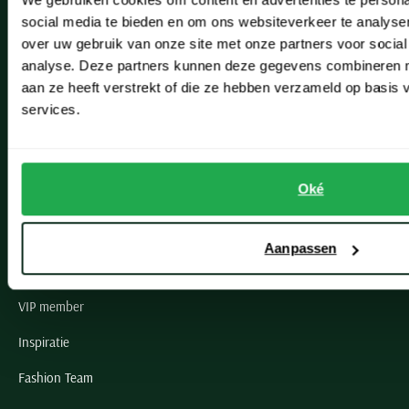
Leiderdorp
social media te bieden en om ons websiteverkeer te analyse
Lisse
over uw gebruik van onze site met onze partners voor social
analyse. Deze partners kunnen deze gegevens combineren me
Noordwijk
aan ze heeft verstrekt of die ze hebben verzameld op basis
Oegstgeest
services.
Openingstijden winkels
Oké
Schulte Herenmode
Grote maten herenkleding
Aanpassen
Paul & Shark specialist
VIP member
Inspiratie
Fashion Team