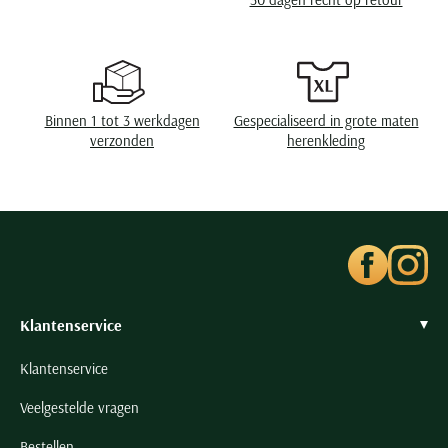
Seidensticker
Slater
State of Art
Superdry
Binnen 1 tot 3 werkdagen
Gespecialiseerd in grote maten
Tenson
verzonden
herenkleding
Thomas Maine
Tommy Hilfiger
Tramarossa
UBR
Vanguard
Wellington of Billmore
Klantenservice
William Lockie
Klantenservice
Xacus
Veelgestelde vragen
Alle merken
Bestellen