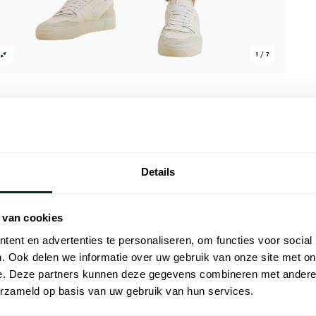
1 / 7
Details
Alle kenmer
en slim fit en is effen uitgevoerd. Deze
Artikelnr.
 van cookies
n heeft stretch voor extra
Naam
licht en geschikt voor het zomerseizoen.
ent en advertenties te personaliseren, om functies voor social
 tijdens een etentje wanneer je er
. Ook delen we informatie over uw gebruik van onze site met on
Merk
ort.
e. Deze partners kunnen deze gegevens combineren met andere i
Lijn
erzameld op basis van uw gebruik van hun services.