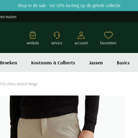
Shop in de sale - tot 50% korting op de gehele collectie
ote maten
winkels
service
account
favorieten
Broeken
Kostuums & Colberts
Jassen
Basics
V12 chino stretch beige