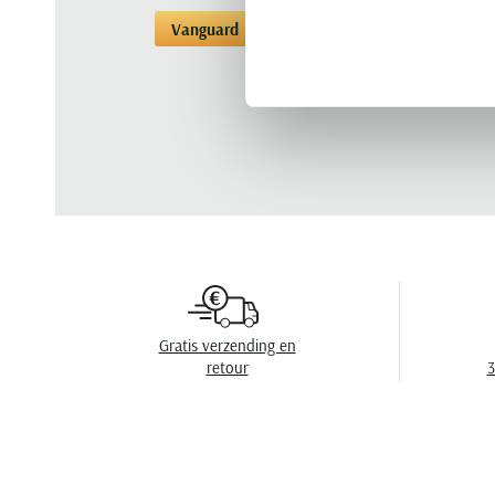
Vanguard
Chino broeken
Chino broe
Gratis verzending en
retour
3