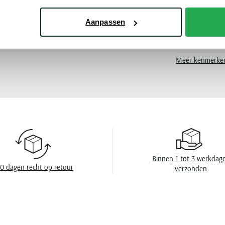
Materiaal
ken Vanguard
Pasvorm
Aanpassen
Kleur
Meer kenmerke
Leveranciers nr
Model
Design
Omslag
Eigenschappen
Binnen 1 tot 3 werkdag
Wasvoorschrift
0 dagen recht op retour
verzonden