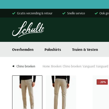
Skip to content
Gratis verzending & retour
Snelle service
Ook gr
Overhemden
Poloshirts
Truien & Vesten
Chino broeken
Home
Broeken
Chino broeken
Vanguard
Vanguard 
- 20%