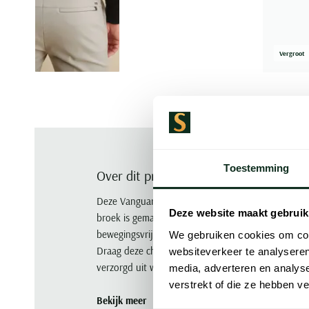
Vergroot
Toestemming
Over dit product
Deze Vanguard V12 pantalon chino is beige, heeft e
Deze website maakt gebruik
broek is gemaakt van 90% nylon en 10% elastaan e
bewegingsvrijheid. De fijne stof houdt het geheel 
We gebruiken cookies om cont
Draag deze chino op een doordeweekse werkdag of
websiteverkeer te analyseren
verzorgd uit wilt zien zonder in te leveren op comf
media, adverteren en analys
verstrekt of die ze hebben v
Bekijk meer