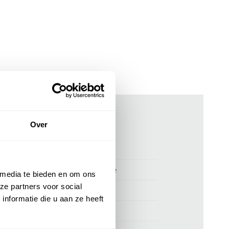
Over
ken
00172226
Vanguard V12 chino stretch beige
 media te bieden en om ons
ze partners voor social
Vanguard
nformatie die u aan ze heeft
Vanguard V12