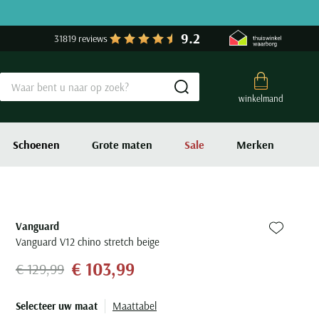
9.2
31819 reviews
Submit search
winkelmand
Schoenen
Grote maten
Sale
Merken
Vanguard
Zet bij fa
Vanguard V12 chino stretch beige
€ 103,99
€ 129,99
Selecteer uw maat
Maattabel