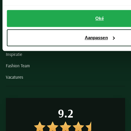
Schulte Herenmode
Oké
Grote maten herenkleding
Paul & Shark specialist
Aanpassen
VIP member
Inspiratie
Fashion Team
Vacatures
9.2