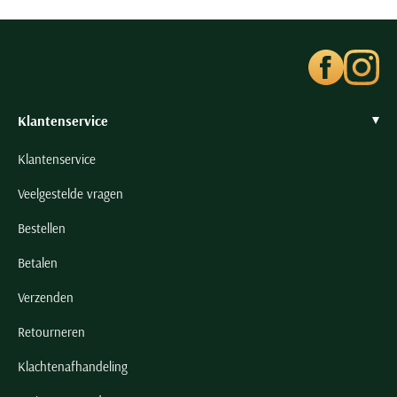
Seidensticker
Slater
State of Art
Superdry
Klantenservice
Tenson
Thomas Maine
Klantenservice
Tommy Hilfiger
Veelgestelde vragen
Tramarossa
Bestellen
UBR
Vanguard
Betalen
Wellington of Billmore
Verzenden
William Lockie
Retourneren
Xacus
Klachtenafhandeling
Alle merken