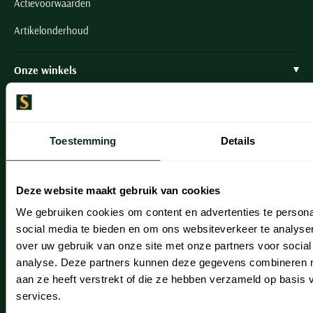
Actievoorwaarden
Artikelonderhoud
Onze winkels
Onze winkels
Heemstede
Toestemming
Details
Hillegom
Leiderdorp
Deze website maakt gebruik van cookies
Lisse
We gebruiken cookies om content en advertenties te persona
social media te bieden en om ons websiteverkeer te analyse
Noordwijk
over uw gebruik van onze site met onze partners voor social
analyse. Deze partners kunnen deze gegevens combineren me
Oegstgeest
aan ze heeft verstrekt of die ze hebben verzameld op basis
Openingstijden winkels
services.