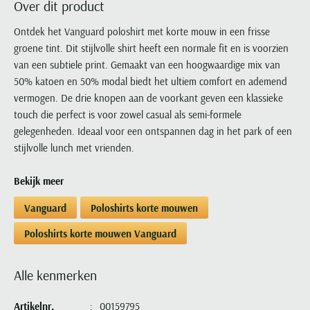
Over dit product
Portofino
PME Legend
Tussenjassen
PME Legend
Polo Ralph Lauren
Pierre Cardin
New Zealand
Lacoste
Profuomo
Polo Ralph Lauren
Ontdek het Vanguard poloshirt met korte mouw in een frisse
Bodywarmers
Polo Ralph Lauren
PME Legend
PME Legend
Olymp
Ledub
groene tint. Dit stijlvolle shirt heeft een normale fit en is voorzien
R2
Portofino
Portofino
Portofino
Polo Ralph Lauren
Paul & Shark
Lyle & Scott
van een subtiele print. Gemaakt van een hoogwaardige mix van
Seidensticker
Reset
Profuomo
Profuomo
Portofino
Polo Ralph Lauren
Mac
50% katoen en 50% modal biedt het ultiem comfort en ademend
State of Art
State of Art
State of Art
State of Art
Replay
vermogen. De drie knopen aan de voorkant geven een klassieke
PME Legend
Maerz
Tommy Hilfiger
Superdry
touch die perfect is voor zowel casual als semi-formele
Superdry
Superdry
Tommy Hilfiger
Profuomo
Magnanni
gelegenheden. Ideaal voor een ontspannen dag in het park of een
Vanguard
Tenson
Tommy Hilfiger
Thomas Maine
Tramarossa
R2
Mason's
stijlvolle lunch met vrienden.
Xacus
Tommy Hilfiger
Vanguard
Tommy Hilfiger
Vanguard
State of Art
Mc Alson
UBR
Bekijk meer
Vanguard
Superdry
Meyer
Populaire kleuren
Vanguard
Grote maten
Deals
William Lockie
Vanguard
Poloshirts korte mouwen
Tenson
New Zealand
Wit overhemd heren
Grote maten poloshirts
2e broek voor de helft
Wellington of Billmore
Tommy Hilfiger
Poloshirts korte mouwen Vanguard
Zwart overhemd heren
Grote maten herenmode
Populaire materialen
Tramarossa
Blauw overhemd heren
Populaire merk lijnen
Grote maten
Katoenen trui
North 84
Alle kenmerken
Vanguard
Groen overhemd heren
Meyer Chicago
Grote maten jassen
Populaire kleuren
Lamswollen trui
Olymp
Alle merken sale
Witte polo heren
Meyer Diego
Grote maten winterjassen
Artikelnr.
00159795
Merino wol trui