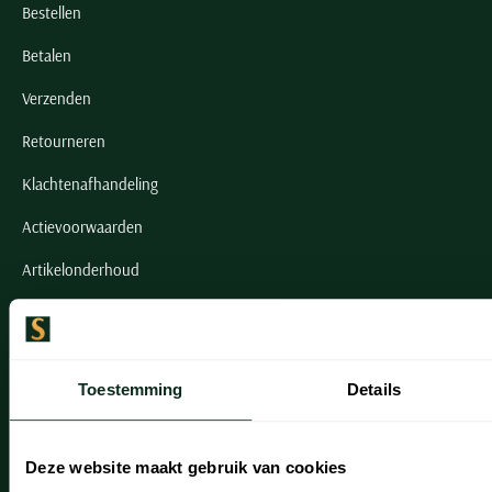
Bestellen
Betalen
Verzenden
Retourneren
Klachtenafhandeling
Actievoorwaarden
Artikelonderhoud
Onze winkels
Onze winkels
Toestemming
Details
Heemstede
Hillegom
Deze website maakt gebruik van cookies