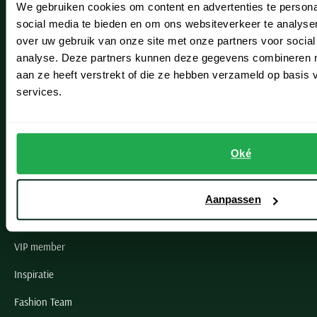
We gebruiken cookies om content en advertenties te persona
Leiderdorp
social media te bieden en om ons websiteverkeer te analyse
Lisse
over uw gebruik van onze site met onze partners voor social
analyse. Deze partners kunnen deze gegevens combineren me
Noordwijk
aan ze heeft verstrekt of die ze hebben verzameld op basis
services.
Oegstgeest
Openingstijden winkels
Oké
Schulte Herenmode
Grote maten herenkleding
Aanpassen
Paul & Shark specialist
VIP member
Inspiratie
Fashion Team