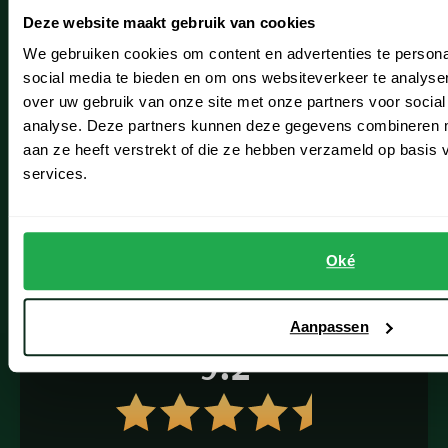
Schulte Herenmode
Seidensticker
Deze website maakt gebruik van cookies
Slater
Grote maten herenkleding
We gebruiken cookies om content en advertenties te persona
State of Art
social media te bieden en om ons websiteverkeer te analyse
Paul & Shark specialist
over uw gebruik van onze site met onze partners voor social
Superdry
VIP member
analyse. Deze partners kunnen deze gegevens combineren me
Tenson
aan ze heeft verstrekt of die ze hebben verzameld op basis
Inspiratie
Thomas Maine
services.
Tommy Hilfiger
Fashion Team
Tramarossa
Vacatures
UBR
Oké
Vanguard
Wellington of Billmore
Aanpassen
9.2
William Lockie
Xacus
Alle merken