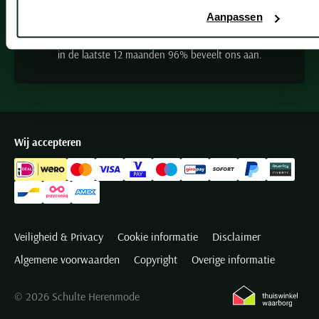
Seidensticker
Aanpassen
Slater
31790 beoordelingen
State of Art
in de laatste 12 maanden 96% beveelt ons aan.
Superdry
Tenson
Thomas Maine
Tommy Hilfiger
Wij accepteren
Tramarossa
UBR
Vanguard
Wellington of Billmore
Veiligheid & Privacy
Cookie informatie
Disclaimer
William Lockie
Algemene voorwaarden
Copyright
Overige informatie
Xacus
© 2026 Schulte Herenmode
Alle merken