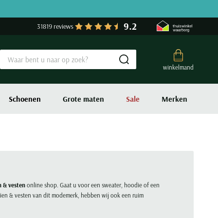
9.2
31819 reviews
Submit search
winkelmand
Schoenen
Grote maten
Sale
Merken
n & vesten
online shop. Gaat u voor een sweater, hoodie of een
truien & vesten van dit modemerk, hebben wij ook een ruim