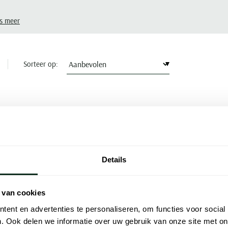
s meer
Sorteer op:
l truien & vesten heren – St
Details
sief online
 van cookies
ent en advertenties te personaliseren, om functies voor social
k naar een stoer vest of trui voor heren? Neem is een kijkje in de
Diesel 
. Ook delen we informatie over uw gebruik van onze site met on