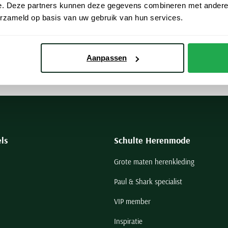
e. Deze partners kunnen deze gegevens combineren met andere i
herenkleding van Diesel laat zich omschrijven als stoer, rebels en casual
erzameld op basis van uw gebruik van hun services.
iesel broeken.
eken
Aanpassen
ls
Schulte Herenmode
Grote maten herenkleding
Paul & Shark specialist
VIP member
Inspiratie