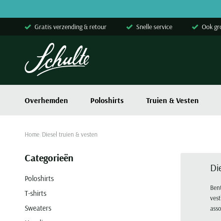
Skip to content
Gratis verzending & retour
Snelle service
Ook gr
Overhemden
Poloshirts
Truien & Vesten
Home
Diesel truien & vesten
Categorieën
Di
Poloshirts
Bent
T-shirts
vest
Sweaters
asso