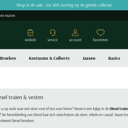
Shop in de sale - tot 50% korting op de gehele collectie
ote maten
winkels
service
account
favorieten
Broeken
Kostuums & Colberts
Jassen
Basics
esel truien & vesten
 u op zoek naar een stoer vest of trui voor heren? Neem is een kijkje in de
Diesel truie
? De herenkleding van Diesel laat zich omschrijven als stoer, rebels en casual. Naast 
rtiment Diesel broeken.