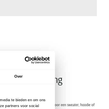
oere herenkleding
Over
 media te bieden en om ons
truien & vesten
online shop. Gaat u voor een sweater, hoodie of
ze partners voor social