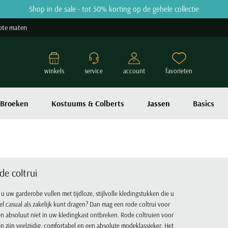
Shop in de sale - tot 50% korting op de gehele collectie
ote maten
winkels
service
account
favorieten
Broeken
Kostuums & Colberts
Jassen
Basics
de coltrui
 u uw garderobe vullen met tijdloze, stijlvolle kledingstukken die u
l casual als zakelijk kunt dragen? Dan mag een rode coltrui voor
n absoluut niet in uw kledingkast ontbreken. Rode coltruien voor
n zijn veelzijdig, comfortabel en een absolute modeklassieker. Het