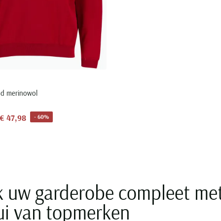
ood merinowol
€ 47,98
- 60%
 uw garderobe compleet met e
rui van topmerken