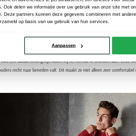
n
. Ook delen we informatie over uw gebruik van onze site met on
e. Deze partners kunnen deze gegevens combineren met andere i
erzameld op basis van uw gebruik van hun services.
schil in kleur zijn rode coltruien ook verkrijgbaar in meerdere pasvormen, 
die nauwsluitend vallen? Dan is de slim fit iets voor u. Dit model accentu
k. Ook als u uw rode coltrui onder bijvoorbeeld een blazer wilt dragen, is
Aanpassen
et een casual kledingstijl, raden wij de normal fit coltruien aan. Deze 
ouders recht naar beneden valt. Dit maakt ze niet alleen zeer comfortab