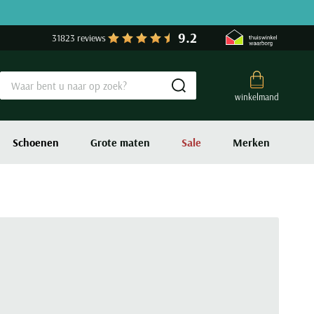
9.2
31823 reviews
Submit search
winkelmand
Schoenen
Grote maten
Sale
Merken