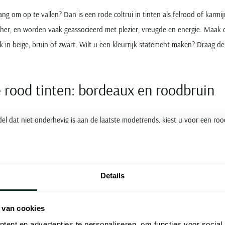
ang om op te vallen? Dan is een rode coltrui in tinten als felrood of karm
her, en worden vaak geassocieerd met plezier, vreugde en energie. Maak 
 in beige, bruin of zwart. Wilt u een kleurrijk statement maken? Draag d
rood tinten: bordeaux en roodbruin
l dat niet onderhevig is aan de laatste modetrends, kiest u voor een ro
 en zowel casual als chic te dragen. De stoere kleur is subtiel genoeg voor 
rdt een coltrui in bordeaux rood bijvoorbeeld vaak gedragen in combinat
voor heren boven een pantalon met een ruitmotief. Voor een echt kleurrij
Details
ls olijfgroen of okergeel.
rschillende pasvormen van e
 van cookies
ent en advertenties te personaliseren, om functies voor social