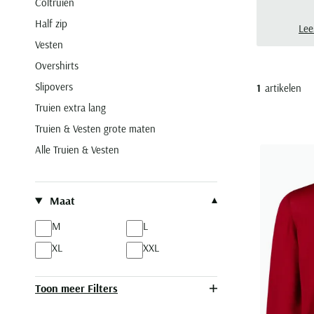
Coltruien
mag 
Half zip
best
Lee
tere
Vesten
mode
Overshirts
moge
coll
Slipovers
1
artikelen
vele
Truien extra lang
Truien & Vesten grote maten
Alle Truien & Vesten
Filteren op
Maat
M
L
XL
XXL
Toon meer Filters