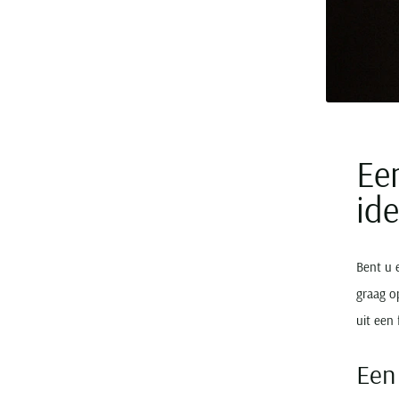
Een
ide
Bent u 
graag o
uit een 
Een 