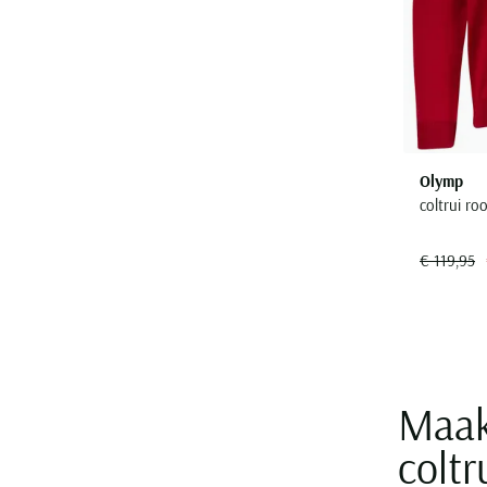
Olymp
coltrui r
€ 119,95
Maak
colt