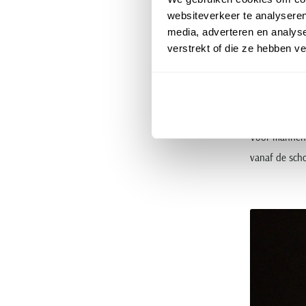
here
websiteverkeer te analyseren
media, adverteren en analys
verstrekt of die ze hebben v
Naast het ver
graag truien 
verzorgde loo
Voor mannen m
vanaf de sch