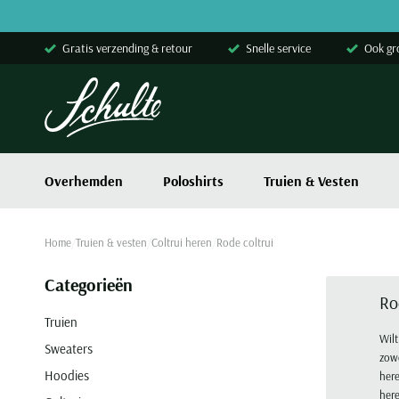
Skip to content
Gratis verzending & retour
Snelle service
Ook gr
Overhemden
Poloshirts
Truien & Vesten
Home
Truien & vesten
Coltrui heren
Rode coltrui
Categorieën
Ro
Truien
Wilt
Sweaters
zowe
Hoodies
here
here