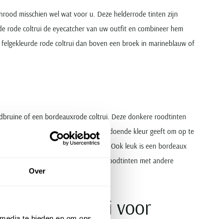
ijnrood misschien wel wat voor u. Deze helderrode tinten zijn
de rode coltrui de eyecatcher van uw outfit en combineer hem
e felgekleurde rode coltrui dan boven een broek in marineblauw of
odbruine of een bordeauxrode coltrui. Deze donkere roodtinten
een zakelijke outfit, terwijl hij toch voldoende kleur geeft om op te
ie met een zwarte of bruine pantalon. Ook leuk is een bordeaux
ke outfit combineer je deze donkere roodtinten met andere
Over
en rode coltrui voor
 media te bieden en om ons