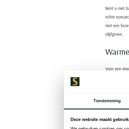
Bent u niet b
echte eyecatc
met een broek
olijfgroen.
Warme 
Voor een mode
zijn tijdloos,
vallen. Zo wo
rode coltrui 
Toestemming
herfsttinten a
De ve
Deze website maakt gebruik
We gebruiken cookies om cont