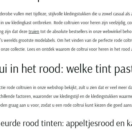
derobe vullen met tijdloze, stijlvolle kledingstukken die u zowel casual al
 in uw kledingkast ontbreken. Rode coltruien voor heren zijn veelzijdig,
ng zijn dat deze
truien
tot de absolute bestsellers in onze webwinkel beh
 's werelds grootste modelabels. Om het vinden van de perfecte rode coltr
 onze collectie. Lees en ontdek waarom de coltrui voor heren in het rood al
ui in het rood: welke tint pas
ctie rode coltruien in onze webshop bekijkt, zult u zien dat er veel meer dan
chillende factoren, waaronder uw kledingstijl en de kledingstukken waarm
den graag aan u voor, zodat u een rode coltrui kunt kiezen die goed aans
leurde rood tinten: appeltjesrood en 