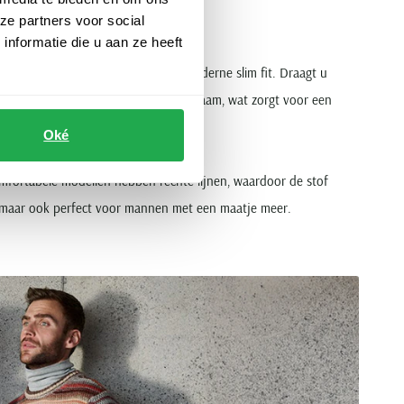
ze partners voor social
nformatie die u aan ze heeft
van de klassieke normal fit tot de moderne slim fit. Draagt u
eert de natuurlijke vormen van uw lichaam, wat zorgt voor een
 een
slim-fit model
de beste keuze.
Oké
comfortabele modellen hebben rechte lijnen, waardoor de stof
el maar ook perfect voor mannen met een maatje meer.