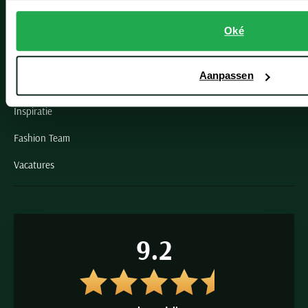
Schulte Herenmode
Grote maten herenkleding
Oké
Paul & Shark specialist
Aanpassen
VIP member
Inspiratie
Fashion Team
Vacatures
9.2