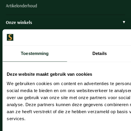
Artikelonderhoud
Onze winkels
Onze winkels
Heemstede
Toestemming
Details
Hillegom
Leiderdorp
Deze website maakt gebruik van cookies
Lisse
We gebruiken cookies om content en advertenties te persona
social media te bieden en om ons websiteverkeer te analyse
Noordwijk
over uw gebruik van onze site met onze partners voor social
Oegstgeest
analyse. Deze partners kunnen deze gegevens combineren me
aan ze heeft verstrekt of die ze hebben verzameld op basis
Openingstijden winkels
services.