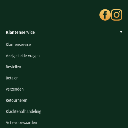
Seidensticker
Slater
State of Art
Superdry
Klantenservice
Tenson
Klantenservice
Thomas Maine
Veelgestelde vragen
Tommy Hilfiger
Tramarossa
Bestellen
UBR
Betalen
Vanguard
Verzenden
Wellington of Billmore
Retourneren
William Lockie
Xacus
Klachtenafhandeling
Actievoorwaarden
Alle merken