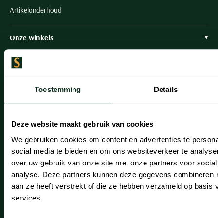
Artikelonderhoud
Onze winkels
Onze winkels
Heemstede
Toestemming
Details
Hillegom
Leiderdorp
Deze website maakt gebruik van cookies
Lisse
We gebruiken cookies om content en advertenties te persona
social media te bieden en om ons websiteverkeer te analyse
Noordwijk
over uw gebruik van onze site met onze partners voor social
Oegstgeest
analyse. Deze partners kunnen deze gegevens combineren me
aan ze heeft verstrekt of die ze hebben verzameld op basis
Openingstijden winkels
services.