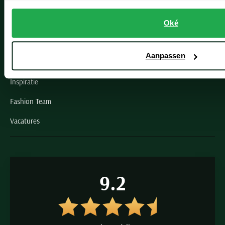
Schulte Herenmode
Grote maten herenkleding
Oké
Paul & Shark specialist
Aanpassen
VIP member
Inspiratie
Fashion Team
Vacatures
9.2