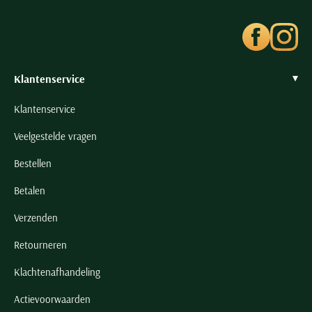
Seidensticker
Slater
State of Art
Superdry
Klantenservice
Tenson
Klantenservice
Thomas Maine
Veelgestelde vragen
Tommy Hilfiger
Tramarossa
Bestellen
UBR
Betalen
Vanguard
Verzenden
Wellington of Billmore
Retourneren
William Lockie
Xacus
Klachtenafhandeling
Actievoorwaarden
Alle merken