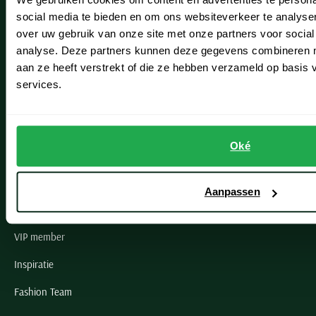
Leiderdorp
social media te bieden en om ons websiteverkeer te analyse
Lisse
over uw gebruik van onze site met onze partners voor social
analyse. Deze partners kunnen deze gegevens combineren me
Noordwijk
aan ze heeft verstrekt of die ze hebben verzameld op basis
Oegstgeest
services.
Openingstijden winkels
Oké
Schulte Herenmode
Grote maten herenkleding
Aanpassen
Paul & Shark specialist
VIP member
Inspiratie
Fashion Team