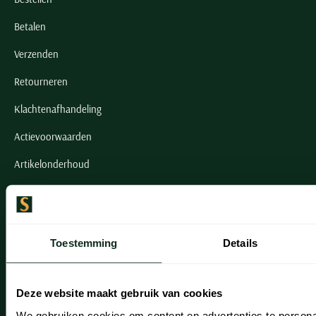
Betalen
Verzenden
Retourneren
Klachtenafhandeling
Actievoorwaarden
Artikelonderhoud
Onze winkels
Onze winkels
Toestemming
Details
Heemstede
Hillegom
Deze website maakt gebruik van cookies
We gebruiken cookies om content en advertenties te persona