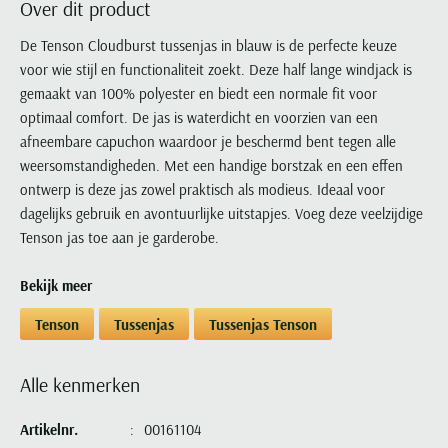
Over dit product
Portofino
PME Legend
Tussenjassen
PME Legend
Polo Ralph Lauren
Pierre Cardin
New Zealand
Lacoste
Profuomo
Polo Ralph Lauren
De Tenson Cloudburst tussenjas in blauw is de perfecte keuze
Bodywarmers
Polo Ralph Lauren
PME Legend
PME Legend
Olymp
Ledub
voor wie stijl en functionaliteit zoekt. Deze half lange windjack is
R2
Portofino
Portofino
Portofino
Polo Ralph Lauren
Paul & Shark
Lyle & Scott
gemaakt van 100% polyester en biedt een normale fit voor
Seidensticker
Reset
Profuomo
Profuomo
Portofino
Polo Ralph Lauren
Mac
optimaal comfort. De jas is waterdicht en voorzien van een
State of Art
State of Art
State of Art
State of Art
Replay
afneembare capuchon waardoor je beschermd bent tegen alle
PME Legend
Maerz
Tommy Hilfiger
Superdry
weersomstandigheden. Met een handige borstzak en een effen
Superdry
Superdry
Tommy Hilfiger
Profuomo
Magnanni
ontwerp is deze jas zowel praktisch als modieus. Ideaal voor
Vanguard
Tenson
Tommy Hilfiger
Thomas Maine
Tramarossa
R2
Mason's
dagelijks gebruik en avontuurlijke uitstapjes. Voeg deze veelzijdige
Xacus
Tommy Hilfiger
Vanguard
Tommy Hilfiger
Vanguard
Tenson jas toe aan je garderobe.
State of Art
Mc Alson
UBR
Vanguard
Superdry
Meyer
Populaire kleuren
Bekijk meer
Vanguard
Grote maten
Deals
William Lockie
Tenson
New Zealand
Wit overhemd heren
Grote maten poloshirts
2e broek voor de helft
Wellington of Billmore
Tenson
Tussenjas
Tussenjas Tenson
Tommy Hilfiger
Zwart overhemd heren
Grote maten herenmode
Populaire materialen
Tramarossa
Blauw overhemd heren
Populaire merk lijnen
Grote maten
Katoenen trui
Alle kenmerken
North 84
Vanguard
Groen overhemd heren
Meyer Chicago
Grote maten jassen
Populaire kleuren
Lamswollen trui
Olymp
Alle merken sale
Artikelnr.
00161104
Witte polo heren
Meyer Diego
Grote maten winterjassen
Merino wol trui