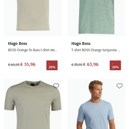
Hugo Boss
Hugo Boss
BOSS Orange Te-Bass t-shirt met print grijs
T-shirt BOSS Orange turquoise met structuur
€ 55,96
€ 63,96
-
-
€ 69,95
€ 79,95
20%
20%
Toevoegen aan favorieten
Toevoe