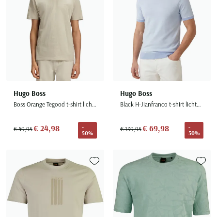
Hugo Boss
Hugo Boss
Boss Orange Tegood t-shirt lichtgroen effen
Black H-Jianfranco t-shirt lichtblauw met ronde hals
€ 24,98
€ 69,98
-
-
€ 49,95
€ 139,95
50%
50%
Toevoegen aan favorieten
Toevoe