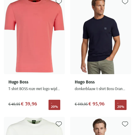
Toevoegen aan favorieten
Toevoe
Hugo Boss
Hugo Boss
T-shirt BOSS roze met logo wijde fit
donkerblauw t-shirt Boss Orange Kanacho ronde hals
€ 39,96
€ 95,96
-
-
€ 49,95
€ 119,95
20%
20%
Toevoegen aan favorieten
Toevoe