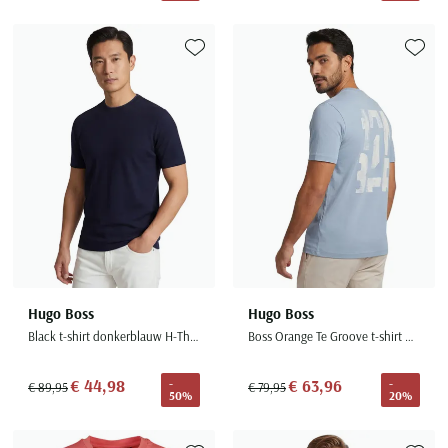
Toevoegen aan favorieten
Toevoe
Hugo Boss
Hugo Boss
Black t-shirt donkerblauw H-Thompson
Boss Orange Te Groove t-shirt backprint lichtblauw katoen
€ 44,98
€ 63,96
-
-
€ 89,95
€ 79,95
50%
20%