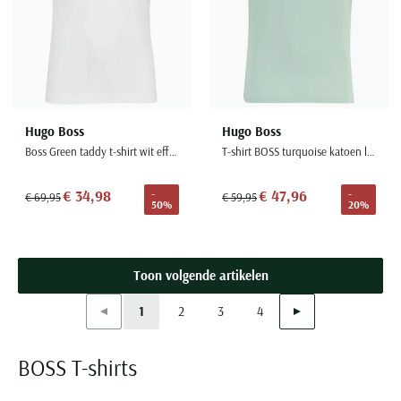
Hugo Boss
Hugo Boss
Boss Green taddy t-shirt wit effen normale fit katoen
T-shirt BOSS turquoise katoen logo ronde hals
€ 34,98
€ 47,96
-
-
€ 69,95
€ 59,95
50%
20%
Toon volgende artikelen
Vorige
Volgende
1
2
3
4
Current Page
Page
Page
Page
BOSS T-shirts