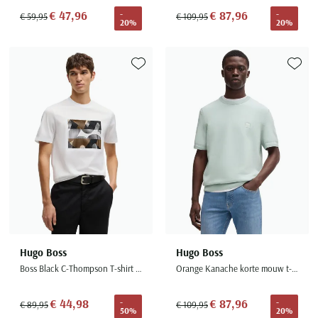
€ 47,96
€ 87,96
-
-
€ 59,95
€ 109,95
20%
20%
Toevoegen aan favorieten
Toevoe
Hugo Boss
Hugo Boss
Boss Black C-Thompson T-shirt wit print normale fit
Orange Kanache korte mouw t-shirt groen effen
€ 44,98
€ 87,96
-
-
€ 89,95
€ 109,95
50%
20%