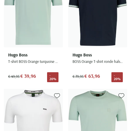
Hugo Boss
Hugo Boss
T-shirt BOSS Orange turquoise met logo normale fit
BOSS Orange T-shirt ronde hals navy met lichtblauwe details
€ 39,96
€ 63,96
-
-
€ 49,95
€ 79,95
20%
20%
Toevoegen aan favorieten
Toevoe