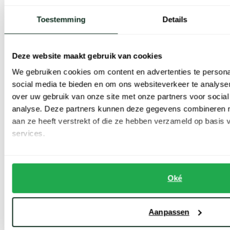
Toestemming
Details
Exclusieve T-shirts en basics
De exclusieve T-shirts van BOSS zijn gemaakt van het beste katoen,
Deze website maakt gebruik van cookies
in combinatie met andere materialen die zorgen voor nog meer
We gebruiken cookies om content en advertenties te persona
draagcomfort. Dat geldt ook voor de basics, waarvan u daardoor
social media te bieden en om ons websiteverkeer te analyse
over uw gebruik van onze site met onze partners voor social
soms nauwelijks merkt dat u ze draagt.
analyse. Deze partners kunnen deze gegevens combineren me
aan ze heeft verstrekt of die ze hebben verzameld op basis
En ontdek daarnaast de designer T-shirts van BOSS met bijzondere
services.
prints, dessins en stijlen. Het zijn unieke kenmerken van een merk
dat al jaren als een huis staat. Van opvallende wassingen tot
andere trendy stijlen, die haast direct van de catwalk lijken te
Oké
komen: u vindt het bij Hugo Boss.
Aanpassen
Voor heren met stijl