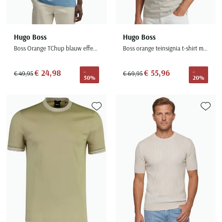
Hugo Boss
Hugo Boss
Boss Orange TChup blauw effen normale fit katoen
Boss orange teinsignia t-shirt met opdruk beige
€ 24,98
€ 55,96
-
-
€ 49,95
€ 69,95
50%
20%
Toevoegen aan favorieten
Toevoe