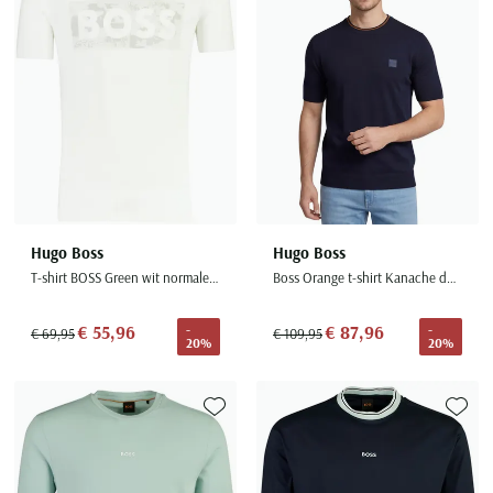
Hugo Boss
Hugo Boss
T-shirt BOSS Green wit normale fit katoen
Boss Orange t-shirt Kanache donkerblauw korte mouw
€ 55,96
€ 87,96
-
-
€ 69,95
€ 109,95
20%
20%
Toevoegen aan favorieten
Toevoe