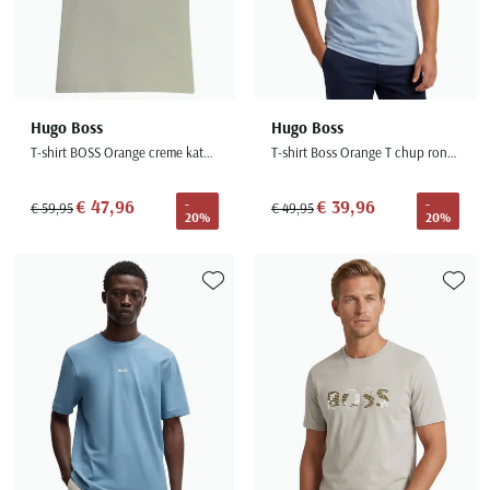
Hugo Boss
Hugo Boss
T-shirt BOSS Orange creme katoen normale fit
T-shirt Boss Orange T chup ronde hals lichtblauw
€ 47,96
€ 39,96
-
-
€ 59,95
€ 49,95
20%
20%
Toevoegen aan favorieten
Toevoe