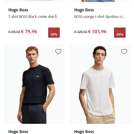
Hugo Boss
Hugo Boss
T-shirt BOSS Black creme slim fit katoen
BOSS orange t-shirt Ajordino creme ronde hals
€ 79,96
€ 103,96
-
-
€ 99,95
€ 129,95
20%
20%
Toevoegen aan favorieten
Toevoe
Hugo Boss
Hugo Boss