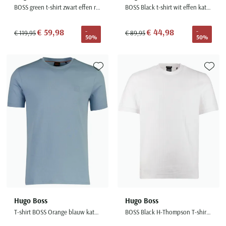
BOSS green t-shirt zwart effen ronde hals
BOSS Black t-shirt wit effen katoen
€ 59,98
€ 44,98
-
-
€ 119,95
€ 89,95
50%
50%
Toevoegen aan favorieten
Toevoe
Hugo Boss
Hugo Boss
T-shirt BOSS Orange blauw katoen
BOSS Black H-Thompson T-shirt wit