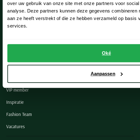
over uw gebruik van onze site met onze partners voor social
Noordwijk
analyse. Deze partners kunnen deze gegevens combineren me
aan ze heeft verstrekt of die ze hebben verzameld op basis
Oegstgeest
services.
Openingstijden winkels
Schulte Herenmode
Oké
Grote maten herenkleding
Aanpassen
Paul & Shark specialist
VIP member
Inspiratie
Fashion Team
Vacatures