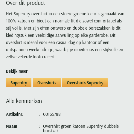
Over dit product
Portofino
PME Legend
Tussenjassen
PME Legend
Polo Ralph Lauren
Pierre Cardin
New Zealand
Lacoste
Profuomo
Polo Ralph Lauren
Het Superdry overshirt in een stoere groene kleur is gemaakt van
Bodywarmers
Polo Ralph Lauren
PME Legend
PME Legend
Olymp
Ledub
100% katoen en biedt een normale fit die zowel comfortabel als
R2
Portofino
Portofino
Portofino
Polo Ralph Lauren
Paul & Shark
Lyle & Scott
stijlvol is. Met zijn effen ontwerp en dubbele borstzakken is dit
Seidensticker
Reset
Profuomo
Profuomo
Portofino
Polo Ralph Lauren
Mac
kledingstuk een veelzijdige aanvulling op elke garderobe. Dit
State of Art
State of Art
State of Art
State of Art
Replay
overshirt is ideaal voor een casual dag op kantoor of een
PME Legend
Maerz
Tommy Hilfiger
Superdry
ontspannen weekenduitje, waarbij je moeiteloos een stijlvolle en
Superdry
Superdry
Tommy Hilfiger
Profuomo
Magnanni
zelfverzekerde look creëert.
Vanguard
Tenson
Tommy Hilfiger
Thomas Maine
Tramarossa
R2
Mason's
Xacus
Tommy Hilfiger
Vanguard
Tommy Hilfiger
Vanguard
Bekijk meer
State of Art
Mc Alson
UBR
Vanguard
Superdry
Meyer
Superdry
Overshirts
Overshirts Superdry
Populaire kleuren
Vanguard
Grote maten
Deals
William Lockie
Tenson
New Zealand
Wit overhemd heren
Grote maten poloshirts
2e broek voor de helft
Wellington of Billmore
Tommy Hilfiger
Alle kenmerken
Zwart overhemd heren
Grote maten herenmode
Populaire materialen
Tramarossa
Blauw overhemd heren
Populaire merk lijnen
Grote maten
Katoenen trui
Artikelnr.
00165788
North 84
Vanguard
Groen overhemd heren
Meyer Chicago
Grote maten jassen
Populaire kleuren
Lamswollen trui
Olymp
Naam
Overshirt groen katoen Superdry dubbele
Alle merken sale
Witte polo heren
Meyer Diego
Grote maten winterjassen
borstzak
Merino wol trui