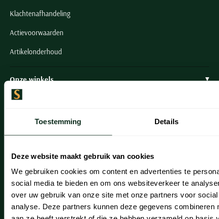
Klachtenafhandeling
Actievoorwaarden
Artikelonderhoud
Onze winkels
Onze winkels
Heemstede
Toestemming
Details
Hillegom
Deze website maakt gebruik van cookies
Leiderdorp
We gebruiken cookies om content en advertenties te persona
Lisse
social media te bieden en om ons websiteverkeer te analyse
over uw gebruik van onze site met onze partners voor social
Noordwijk
analyse. Deze partners kunnen deze gegevens combineren me
Oegstgeest
aan ze heeft verstrekt of die ze hebben verzameld op basis