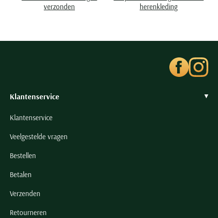
Seidensticker
verzonden
herenkleding
Slater
State of Art
Superdry
Tenson
Thomas Maine
Klantenservice
Tommy Hilfiger
Tramarossa
Klantenservice
UBR
Veelgestelde vragen
Vanguard
Bestellen
Wellington of Billmore
William Lockie
Betalen
Xacus
Verzenden
Retourneren
Alle merken