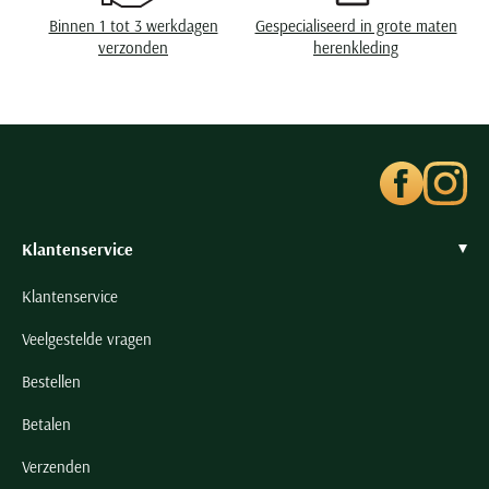
Seidensticker
Binnen 1 tot 3 werkdagen
Gespecialiseerd in grote maten
Slater
verzonden
herenkleding
State of Art
Superdry
Tenson
Thomas Maine
Tommy Hilfiger
Klantenservice
Tramarossa
UBR
Klantenservice
Vanguard
Veelgestelde vragen
Wellington of Billmore
Bestellen
William Lockie
Xacus
Betalen
Verzenden
Alle merken