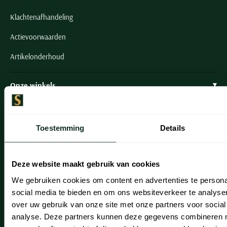
Klachtenafhandeling
Actievoorwaarden
Artikelonderhoud
Onze winkels
Onze winkels
Heemstede
Toestemming
Details
Hillegom
Deze website maakt gebruik van cookies
Leiderdorp
We gebruiken cookies om content en advertenties te persona
Lisse
social media te bieden en om ons websiteverkeer te analyse
over uw gebruik van onze site met onze partners voor social
Noordwijk
analyse. Deze partners kunnen deze gegevens combineren me
Oegstgeest