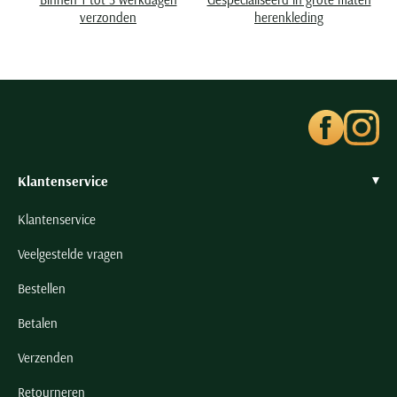
Seidensticker
verzonden
herenkleding
Slater
State of Art
Superdry
Tenson
Thomas Maine
Tommy Hilfiger
Klantenservice
Tramarossa
Klantenservice
UBR
Veelgestelde vragen
Vanguard
Wellington of Billmore
Bestellen
William Lockie
Betalen
Xacus
Verzenden
Alle merken
Retourneren