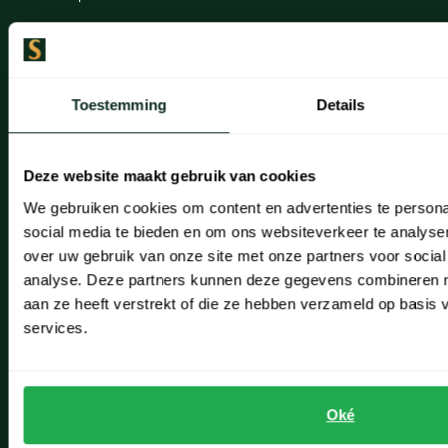
Seidensticker
Lisse
Slater
Noordwijk
State of Art
Superdry
Toestemming
Details
Oegstgeest
Tenson
Openingstijden winkels
Thomas Maine
Deze website maakt gebruik van cookies
Tommy Hilfiger
Schulte Herenmode
We gebruiken cookies om content en advertenties te persona
Tramarossa
social media te bieden en om ons websiteverkeer te analyse
Grote maten herenkleding
over uw gebruik van onze site met onze partners voor social
UBR
analyse. Deze partners kunnen deze gegevens combineren me
Paul & Shark specialist
Vanguard
aan ze heeft verstrekt of die ze hebben verzameld op basis
Wellington of Billmore
VIP member
services.
William Lockie
Inspiratie
Xacus
Fashion Team
Oké
Alle merken
Vacatures