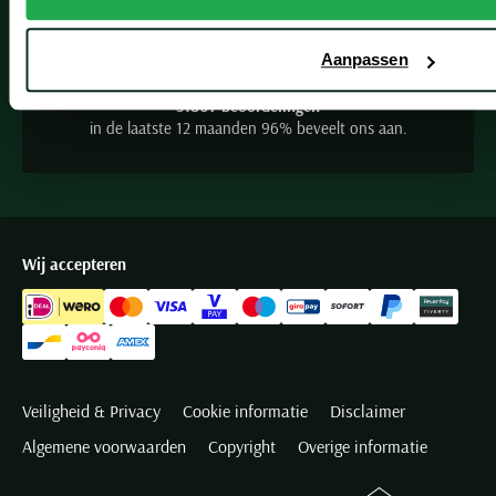
9.2
Seidensticker
Slater
Aanpassen
State of Art
31807 beoordelingen
Superdry
in de laatste 12 maanden 96% beveelt ons aan.
Tenson
Thomas Maine
Tommy Hilfiger
Tramarossa
Wij accepteren
UBR
Vanguard
Wellington of Billmore
William Lockie
Veiligheid & Privacy
Cookie informatie
Disclaimer
Xacus
Algemene voorwaarden
Copyright
Overige informatie
Alle merken