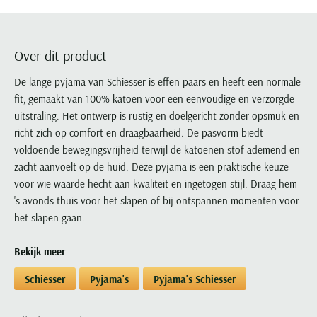
Portofino
PME Legend
Tussenjassen
PME Legend
Polo Ralph Lauren
Pierre Cardin
New Zealand
Lacoste
Profuomo
Polo Ralph Lauren
Bodywarmers
Polo Ralph Lauren
PME Legend
PME Legend
Olymp
Ledub
R2
Portofino
Over dit product
Portofino
Portofino
Polo Ralph Lauren
Paul & Shark
Lyle & Scott
Seidensticker
Reset
Profuomo
Profuomo
Portofino
De lange pyjama van Schiesser is effen paars en heeft een normale
Polo Ralph Lauren
Mac
State of Art
State of Art
fit, gemaakt van 100% katoen voor een eenvoudige en verzorgde
State of Art
State of Art
Replay
PME Legend
Maerz
uitstraling. Het ontwerp is rustig en doelgericht zonder opsmuk en
Tommy Hilfiger
Superdry
Superdry
Superdry
Tommy Hilfiger
Profuomo
Magnanni
richt zich op comfort en draagbaarheid. De pasvorm biedt
Vanguard
Tenson
Tommy Hilfiger
Thomas Maine
Tramarossa
R2
Mason's
voldoende bewegingsvrijheid terwijl de katoenen stof ademend en
Xacus
Tommy Hilfiger
Vanguard
Tommy Hilfiger
Vanguard
zacht aanvoelt op de huid. Deze pyjama is een praktische keuze
State of Art
Mc Alson
UBR
voor wie waarde hecht aan kwaliteit en ingetogen stijl. Draag hem
Vanguard
Superdry
Meyer
Populaire kleuren
's avonds thuis voor het slapen of bij ontspannen momenten voor
Vanguard
Grote maten
Deals
William Lockie
Tenson
New Zealand
het slapen gaan.
Wit overhemd heren
Grote maten poloshirts
2e broek voor de helft
Wellington of Billmore
Tommy Hilfiger
Zwart overhemd heren
Grote maten herenmode
Populaire materialen
Bekijk meer
Tramarossa
Blauw overhemd heren
Populaire merk lijnen
Grote maten
Katoenen trui
North 84
Schiesser
Pyjama's
Pyjama's Schiesser
Vanguard
Groen overhemd heren
Meyer Chicago
Grote maten jassen
Populaire kleuren
Lamswollen trui
Olymp
Alle merken sale
Witte polo heren
Meyer Diego
Grote maten winterjassen
Merino wol trui