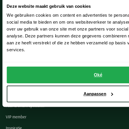
Deze website maakt gebruik van cookies
Hillegom
We gebruiken cookies om content en advertenties te persona
Leiderdorp
social media te bieden en om ons websiteverkeer te analyse
over uw gebruik van onze site met onze partners voor social
Lisse
analyse. Deze partners kunnen deze gegevens combineren me
Noordwijk
aan ze heeft verstrekt of die ze hebben verzameld op basis
services.
Oegstgeest
Openingstijden winkels
Oké
Schulte Herenmode
Aanpassen
Grote maten herenkleding
Paul & Shark specialist
VIP member
Inspiratie