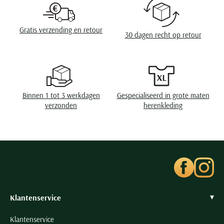
Seidensticker
Slater
Gratis verzending en retour
30 dagen recht op retour
State of Art
Superdry
Tenson
Thomas Maine
Binnen 1 tot 3 werkdagen
Gespecialiseerd in grote maten
Tommy Hilfiger
verzonden
herenkleding
Tramarossa
UBR
Vanguard
Wellington of Billmore
William Lockie
Xacus
Klantenservice
Klantenservice
Alle merken