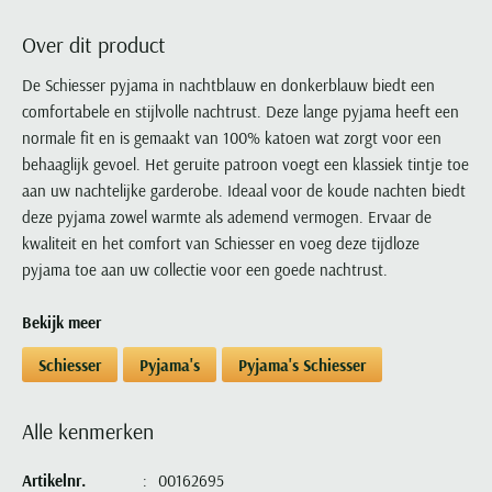
Portofino
PME Legend
Tussenjassen
PME Legend
Polo Ralph Lauren
Pierre Cardin
New Zealand
Lacoste
Over dit product
Profuomo
Polo Ralph Lauren
Bodywarmers
Polo Ralph Lauren
PME Legend
PME Legend
Olymp
Ledub
R2
Portofino
De Schiesser pyjama in nachtblauw en donkerblauw biedt een
Portofino
Portofino
Polo Ralph Lauren
Paul & Shark
Lyle & Scott
comfortabele en stijlvolle nachtrust. Deze lange pyjama heeft een
Seidensticker
Reset
Profuomo
Profuomo
Portofino
Polo Ralph Lauren
Mac
normale fit en is gemaakt van 100% katoen wat zorgt voor een
State of Art
State of Art
State of Art
State of Art
Replay
PME Legend
Maerz
behaaglijk gevoel. Het geruite patroon voegt een klassiek tintje toe
Tommy Hilfiger
Superdry
Superdry
Superdry
Tommy Hilfiger
aan uw nachtelijke garderobe. Ideaal voor de koude nachten biedt
Profuomo
Magnanni
Vanguard
Tenson
deze pyjama zowel warmte als ademend vermogen. Ervaar de
Tommy Hilfiger
Thomas Maine
Tramarossa
R2
Mason's
kwaliteit en het comfort van Schiesser en voeg deze tijdloze
Xacus
Tommy Hilfiger
Vanguard
Tommy Hilfiger
Vanguard
State of Art
Mc Alson
pyjama toe aan uw collectie voor een goede nachtrust.
UBR
Vanguard
Superdry
Meyer
Populaire kleuren
Vanguard
Grote maten
Deals
Bekijk meer
William Lockie
Tenson
New Zealand
Wit overhemd heren
Grote maten poloshirts
2e broek voor de helft
Wellington of Billmore
Schiesser
Pyjama's
Pyjama's Schiesser
Tommy Hilfiger
Zwart overhemd heren
Grote maten herenmode
Populaire materialen
Tramarossa
Blauw overhemd heren
Populaire merk lijnen
Grote maten
Katoenen trui
North 84
Alle kenmerken
Vanguard
Groen overhemd heren
Meyer Chicago
Grote maten jassen
Populaire kleuren
Lamswollen trui
Olymp
Alle merken sale
Witte polo heren
Meyer Diego
Grote maten winterjassen
Artikelnr.
00162695
Merino wol trui