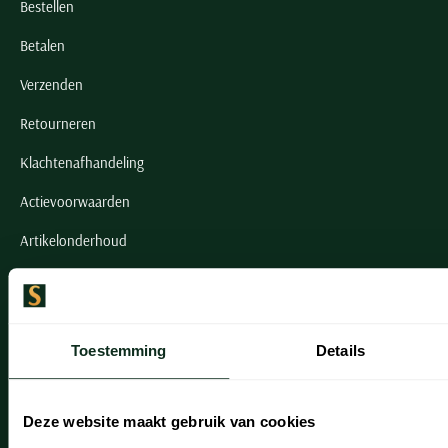
Bestellen
Betalen
Verzenden
Retourneren
Klachtenafhandeling
Actievoorwaarden
Artikelonderhoud
Onze winkels
Onze winkels
Toestemming
Details
Heemstede
Hillegom
Deze website maakt gebruik van cookies