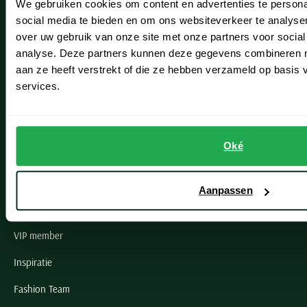
We gebruiken cookies om content en advertenties te persona
Leiderdorp
social media te bieden en om ons websiteverkeer te analyse
Lisse
over uw gebruik van onze site met onze partners voor social
analyse. Deze partners kunnen deze gegevens combineren me
Noordwijk
aan ze heeft verstrekt of die ze hebben verzameld op basis
services.
Oegstgeest
Openingstijden winkels
Oké
Schulte Herenmode
Grote maten herenkleding
Aanpassen
Paul & Shark specialist
VIP member
Inspiratie
Fashion Team