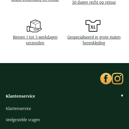
30 dagen recht op retour
Seidensticker
Slater
State of Art
Superdry
Binnen 1 tot 3 werkdagen
Gespecialiseerd in grote maten
Tenson
verzonden
herenkleding
Thomas Maine
Tommy Hilfiger
Tramarossa
UBR
Vanguard
Wellington of Billmore
Klantenservice
William Lockie
Klantenservice
Xacus
Veelgestelde vragen
Alle merken