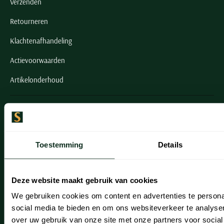
Verzenden
Retourneren
Klachtenafhandeling
Actievoorwaarden
Artikelonderhoud
Onze winkels
Onze winkels
Toestemming
Details
Heemstede
Hillegom
Deze website maakt gebruik van cookies
Leiderdorp
We gebruiken cookies om content en advertenties te persona
Lisse
social media te bieden en om ons websiteverkeer te analyse
over uw gebruik van onze site met onze partners voor social