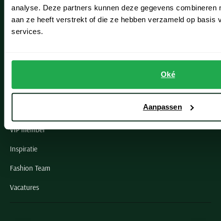
Noordwijk
analyse. Deze partners kunnen deze gegevens combineren me
aan ze heeft verstrekt of die ze hebben verzameld op basis
Oegstgeest
services.
Openingstijden winkels
Schulte Herenmode
Oké
Grote maten herenkleding
Aanpassen
Paul & Shark specialist
VIP member
Inspiratie
Fashion Team
Vacatures