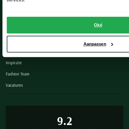
Openingstijden winkels
Schulte Herenmode
Oké
Grote maten herenkleding
Paul & Shark specialist
Aanpassen
VIP member
Inspiratie
Fashion Team
Vacatures
9.2