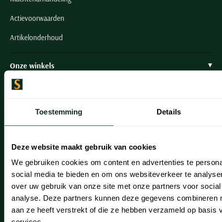
Actievoorwaarden
Artikelonderhoud
Onze winkels
Onze winkels
Heemstede
Toestemming
Details
Hillegom
Leiderdorp
Deze website maakt gebruik van cookies
We gebruiken cookies om content en advertenties te persona
Lisse
social media te bieden en om ons websiteverkeer te analyse
Noordwijk
over uw gebruik van onze site met onze partners voor social
analyse. Deze partners kunnen deze gegevens combineren me
Oegstgeest
aan ze heeft verstrekt of die ze hebben verzameld op basis
services.