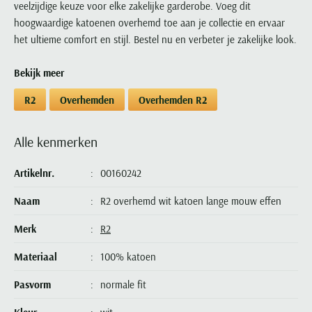
veelzijdige keuze voor elke zakelijke garderobe. Voeg dit
Portofino
PME Legend
Tussenjassen
PME Legend
Polo Ralph Lauren
Pierre Cardin
New Zealand
Lacoste
hoogwaardige katoenen overhemd toe aan je collectie en ervaar
Profuomo
Polo Ralph Lauren
Bodywarmers
Polo Ralph Lauren
PME Legend
PME Legend
Olymp
Ledub
het ultieme comfort en stijl. Bestel nu en verbeter je zakelijke look.
R2
Portofino
Portofino
Portofino
Polo Ralph Lauren
Paul & Shark
Lyle & Scott
Seidensticker
Reset
Bekijk meer
Profuomo
Profuomo
Portofino
Polo Ralph Lauren
Mac
State of Art
State of Art
State of Art
State of Art
Replay
R2
Overhemden
Overhemden R2
PME Legend
Maerz
Tommy Hilfiger
Superdry
Superdry
Superdry
Tommy Hilfiger
Profuomo
Magnanni
Vanguard
Tenson
Alle kenmerken
Tommy Hilfiger
Thomas Maine
Tramarossa
R2
Mason's
Xacus
Tommy Hilfiger
Vanguard
Tommy Hilfiger
Vanguard
State of Art
Mc Alson
Artikelnr.
00160242
UBR
Vanguard
Superdry
Meyer
Populaire kleuren
Vanguard
Naam
R2 overhemd wit katoen lange mouw effen
Grote maten
Deals
William Lockie
Tenson
New Zealand
Wit overhemd heren
Grote maten poloshirts
2e broek voor de helft
Wellington of Billmore
Merk
R2
Tommy Hilfiger
Zwart overhemd heren
Grote maten herenmode
Populaire materialen
Tramarossa
Materiaal
100% katoen
Blauw overhemd heren
Populaire merk lijnen
Grote maten
Katoenen trui
North 84
Vanguard
Groen overhemd heren
Meyer Chicago
Grote maten jassen
Populaire kleuren
Pasvorm
normale fit
Lamswollen trui
Olymp
Alle merken sale
Witte polo heren
Meyer Diego
Grote maten winterjassen
Merino wol trui