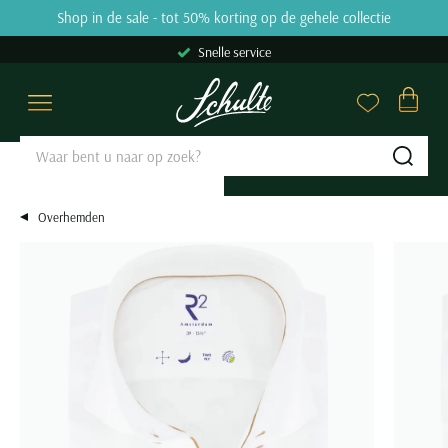
Skip to content
Shop in de sale - tot 50% korting op de gehele collectie
9.2
31809 reviews
Snelle service
Overhemden
Poloshirts
Truien & Vesten
Broeken
Kostuums & Colberts
Jassen
Basics
Schoenen
Grote maten
Sale
Merken
Close
Close
Close
Close
Close
Close
Close
Close
Close
Close
Close
Categorieen
Categorieen
Categorieen
Categorieen
Categorieen
Categorieen
Categorieen
Categorieen
Grote maten categorieën
Categorieen
Merken
Sub
Zakelijke overhemden
Poloshirts korte mouw
Truien
Jeans
Kostuums Mix & Match
Tussenjas
Ondergoed
Nette schoenen
Overhemden
Overhemden sale
Aeronautica Militare
Casual overhemden
Poloshirts lange mouw
Sweaters
Pantalons
Pantalons Mix & Match
Winterjas
T-shirts
Veterschoenen
Poloshirts
Polo sale
A Fish Named Fred
Overhemden
Korte mouw overhemden
Polo korte mouw extra lang
Hoodies
Katoenen broeken
Colberts
Zomerjas
Slips
Instappers
Truien & Vesten
T-shirts sale
Airforce
Lange mouw overhemden
Polo lange mouw extra lang
Coltruien
Corduroy broeken
Nette overshirts
Bodywarmers
Boxershorts
Loafers
Broeken
Truien & Vesten sale
Alan Red
Mouwlengte 7 overhemden
T-shirts
Half zip truien
Chino broeken
Pakken
Leren jassen
Singlets
Sneakers
Kostuums & Colberts
Truien sale
Alberto
Alle overhemden
Ondershirts
Vesten
Korte broeken
Gilets
Jassen met capuchon
Tanktops
Boots
Jassen
Vesten sale
Baileys
Alle poloshirts
Overshirts
Zwembroeken
Alle kostuums & colberts
Alle jassen
Sokken
Alle schoenen
Schoenen
Sweaters sale
Barbour
Pasvorm
Slipovers
Alle broeken
Stropdassen
Basics
Colberts sale
Blackstone
Slim fit overhemden
Populaire Categorieën
Populaire kleuren
Kies de perfecte lengte
Merken
Truien extra lang
Riemen
Jeans sale
Blue Industry
Regular fit overhemden
Polo met v-hals
Beige colbert
Korte jassen
Blackstone
Populaire kleuren
Grote maten Herenkleding