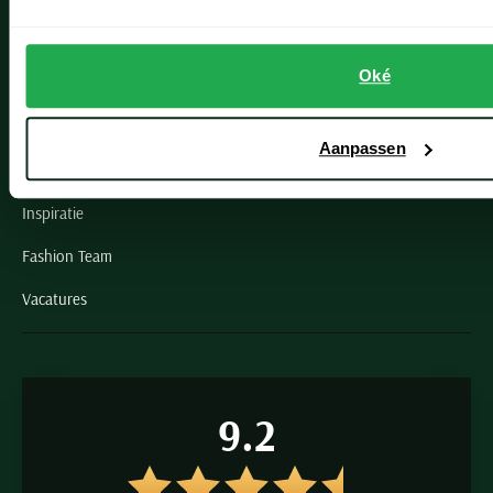
Schulte Herenmode
Oké
Grote maten herenkleding
Paul & Shark specialist
Aanpassen
VIP member
Inspiratie
Fashion Team
Vacatures
9.2