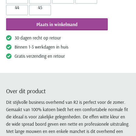
Olymp
Camel Active
Born with appetite
Cavallaro
BOSS
Digel
44
45
Desoto
Dressler
Bugatti
Paul & Shark
Casa Moda
Brax
COM4
Lindenmann
Cast Iron
Dressler
Eterna
Magee
Camel Active
Pierre Cardin
Cast Iron
Bugatti
Diesel
Mc Alson
Cavallaro
Elvine
Plaats in winkelmand
Eton
Portofino
Cast Iron
Portofino
Cavallaro
Butcher of Blue
Eurex
Olymp
Elvine
Eterna
Gant
Roy Robson
Colmar
30 dagen recht op retour
Ralph Lauren
Fred Perry
Camel Active
Gardeur
Polo Ralph Lauren
Eton
Eton
Giordano
Zuitable
Dressler
Binnen 1-3 werkdagen in huis
Tommy Hilfiger
Gant
Casa Moda
Hiltl
Schiesser
Floris van Bommel
Floris van Bommel
Gratis verzending en retour
John Miller
Elvine
Genti
Cast Iron
Slater
Gant
Fred Perry
Grote maten
Meer grote maten categorieën
Ledub
Gant
Cavallaro
Superdry
Gardeur
Gant
Grote maten kostuums
T-shirts
M.e.n.s.
Jack & Jones
Tommy Hilfiger
Lacoste
Grote maten colberts
Korte broeken
Lacoste
Mac
New Zealand
Ledub
Over dit product
Michaelis
Grote maten herenmode
Zwembroeken
Lyle & Scott
Gant
Mason's
Populaire acties
Gardeur
Olymp
Maatkostuums en -Colberts
Dit stijlvolle business overhemd van R2 is perfect voor de zomer.
Jeans
New Zealand
Maerz
Meyer
Schiesser ondergoed aanbieding
Genti
Gemaakt van 100% katoen biedt het een comfortabele normale fit
Paul & Shark
Paul & Shark
Truien
Olymp
New Zealand
New Zealand
Alan Red t-shirt aanbieding
Lyle and Scott
Gentiluomo
die ideaal is voor zakelijke gelegenheden. De effen witte kleur en
PME Legend
People of Shibuya
Vesten
Paul & Shark
Olymp
North48
Falke sokken aanbieding
de wide spread boord geven een nette en professionele uitstraling.
Mac
Giorgio
Polo Ralph Lauren
Pierre Cardin
Zomerjassen
Met lange mouwen en een enkele manchet is dit overhemd een
Pierre Cardin
Paul & Shark
Paul & Shark
Meyer
John Miller