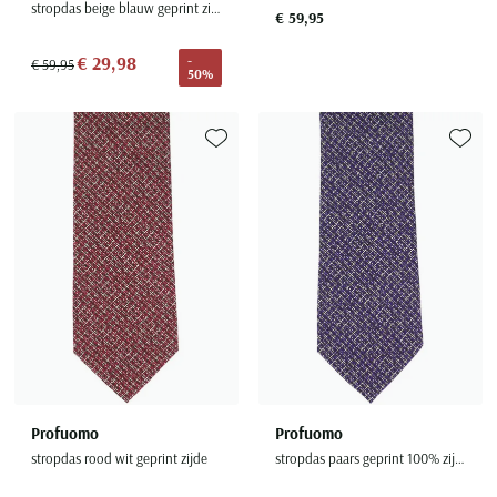
stropdas beige blauw geprint zijde
Seidensticker
€ 59,95
Slater
€ 29,98
-
€ 59,95
50%
State of Art
Superdry
Tenson
Toevoegen aan favorieten
Toevoe
Thomas Maine
Tommy Hilfiger
Tramarossa
UBR
Vanguard
Wellington of Billmore
William Lockie
Xacus
Profuomo
Profuomo
stropdas rood wit geprint zijde
stropdas paars geprint 100% zijde
Alle merken