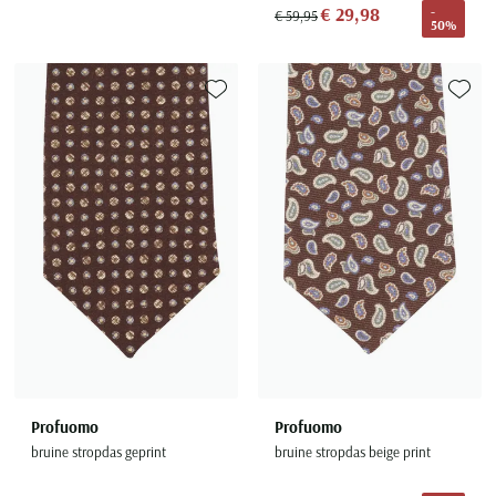
€ 29,98
-
€ 59,95
50%
Toevoegen aan favorieten
Toevoe
Profuomo
Profuomo
bruine stropdas geprint
bruine stropdas beige print