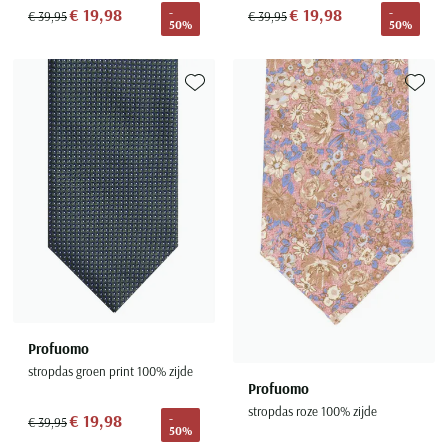
€ 19,98
€ 19,98
-
-
€ 39,95
€ 39,95
50%
50%
Toevoegen aan favorieten
Toevoe
Profuomo
stropdas groen print 100% zijde
Profuomo
stropdas roze 100% zijde
€ 19,98
-
€ 39,95
50%