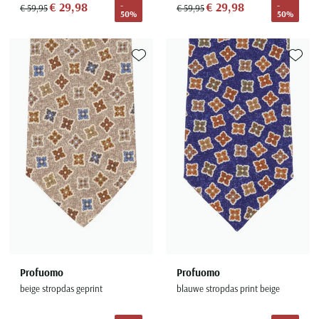
€ 29,98
€ 29,98
-
-
€ 59,95
€ 59,95
50%
50%
Toevoegen aan favorieten
Toevoe
Profuomo
Profuomo
beige stropdas geprint
blauwe stropdas print beige