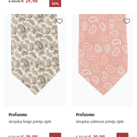
€ 29,98
€ 59,95
50%
Toevoegen aan favorieten
Toevoe
Profuomo
Profuomo
stropdas beige printje zijde
stropdas zalmroze printje zijde
€ 29,98
€ 29,98
-
-
€ 59,95
€ 59,95