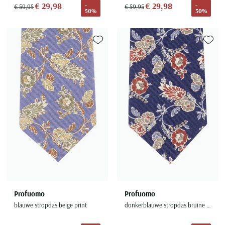
€ 29,98
€ 29,98
-
-
€ 59,95
€ 59,95
50%
50%
Toevoegen aan favorieten
Toevoe
Profuomo
Profuomo
blauwe stropdas beige print
donkerblauwe stropdas bruine bloemen print