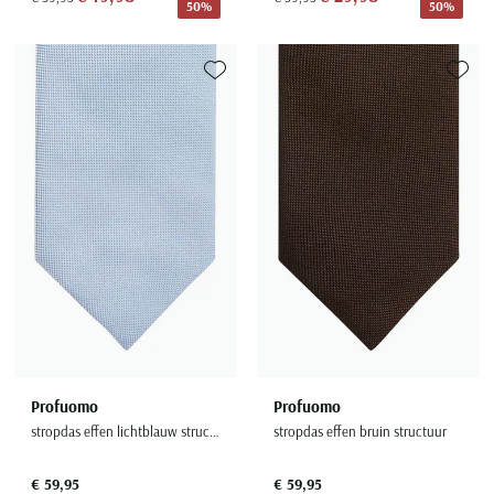
50%
50%
Toevoegen aan favorieten
Toevoe
Profuomo
Profuomo
stropdas effen lichtblauw structuur
stropdas effen bruin structuur
€ 59,95
€ 59,95