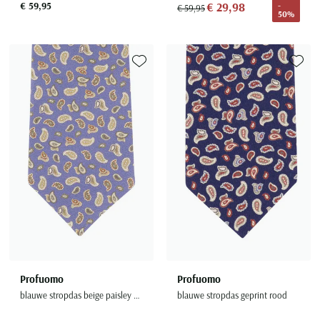
€ 59,95
€ 29,98
-
€ 59,95
50%
Toevoegen aan favorieten
Toevoe
Profuomo
Profuomo
blauwe stropdas beige paisley print
blauwe stropdas geprint rood