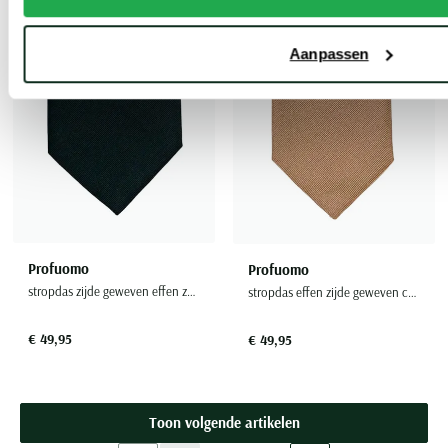
Toevoegen aan favorieten
Toevoe
Aanpassen
Profuomo
Profuomo
stropdas zijde geweven effen zwart
stropdas effen zijde geweven camel
€ 49,95
€ 49,95
Toon volgende artikelen