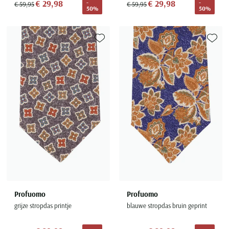
€ 29,98
€ 29,98
-
-
€ 59,95
€ 59,95
50%
50%
Toevoegen aan favorieten
Toevoe
Profuomo
Profuomo
grijze stropdas printje
blauwe stropdas bruin geprint