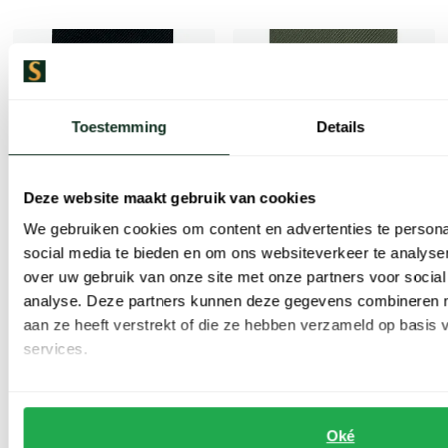
Toevoegen aan favorieten
Toevoe
Toestemming
Details
Deze website maakt gebruik van cookies
We gebruiken cookies om content en advertenties te persona
social media te bieden en om ons websiteverkeer te analyse
over uw gebruik van onze site met onze partners voor social
analyse. Deze partners kunnen deze gegevens combineren me
Profuomo
Profuomo
aan ze heeft verstrekt of die ze hebben verzameld op basis
stropdas zwart effen 100% zijde
stropdas groen effen zijde
services.
€ 29,95
€ 29,95
Oké