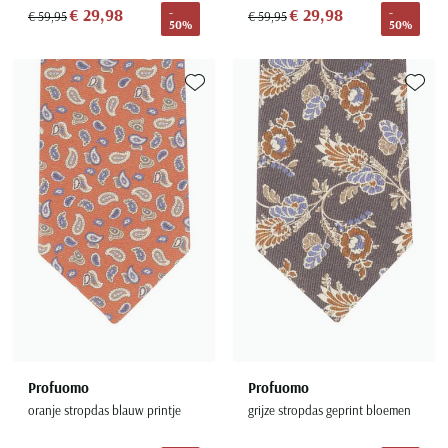
€ 29,98
€ 29,98
-
-
€ 59,95
€ 59,95
50%
50%
Toevoegen aan favorieten
Toevoe
Profuomo
Profuomo
oranje stropdas blauw printje
grijze stropdas geprint bloemen