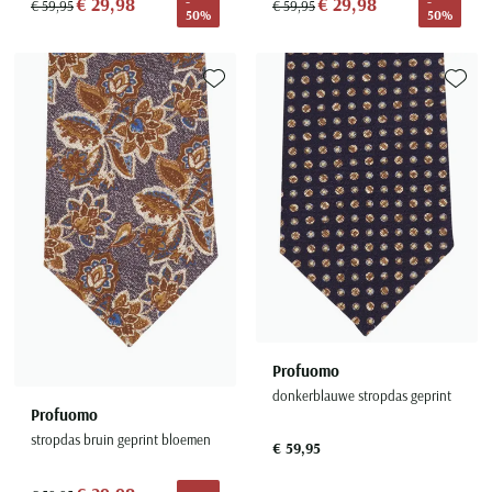
€ 29,98
€ 29,98
-
-
€ 59,95
€ 59,95
50%
50%
Toevoegen aan favorieten
Toevoe
Profuomo
donkerblauwe stropdas geprint
Profuomo
stropdas bruin geprint bloemen
€ 59,95
-