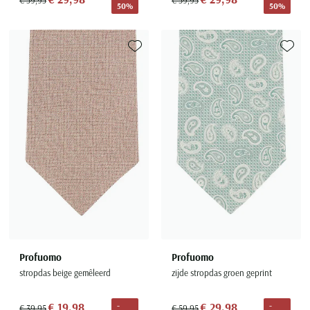
50%
50%
Toevoegen aan favorieten
Toevoe
Profuomo
Profuomo
stropdas beige gemêleerd
zijde stropdas groen geprint
€ 19,98
€ 29,98
-
-
€ 39,95
€ 59,95