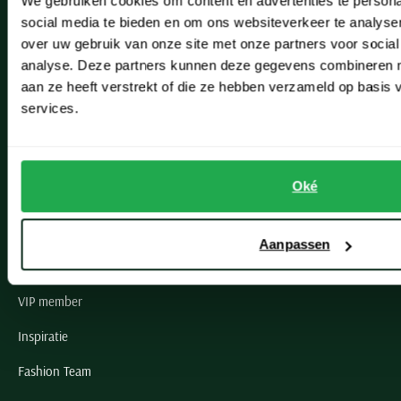
We gebruiken cookies om content en advertenties te persona
Leiderdorp
social media te bieden en om ons websiteverkeer te analyse
Lisse
over uw gebruik van onze site met onze partners voor social
analyse. Deze partners kunnen deze gegevens combineren me
Noordwijk
aan ze heeft verstrekt of die ze hebben verzameld op basis
Oegstgeest
services.
Openingstijden winkels
Oké
Schulte Herenmode
Grote maten herenkleding
Aanpassen
Paul & Shark specialist
VIP member
Inspiratie
Fashion Team