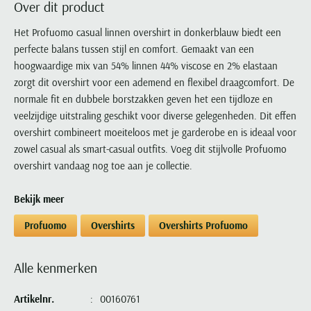
Over dit product
Portofino
PME Legend
Tussenjassen
PME Legend
Polo Ralph Lauren
Pierre Cardin
New Zealand
Lacoste
Profuomo
Polo Ralph Lauren
Het Profuomo casual linnen overshirt in donkerblauw biedt een
Bodywarmers
Polo Ralph Lauren
PME Legend
PME Legend
Olymp
Ledub
perfecte balans tussen stijl en comfort. Gemaakt van een
R2
Portofino
Portofino
Portofino
Polo Ralph Lauren
Paul & Shark
Lyle & Scott
hoogwaardige mix van 54% linnen 44% viscose en 2% elastaan
Seidensticker
Reset
Profuomo
Profuomo
Portofino
Polo Ralph Lauren
Mac
zorgt dit overshirt voor een ademend en flexibel draagcomfort. De
State of Art
State of Art
State of Art
State of Art
Replay
normale fit en dubbele borstzakken geven het een tijdloze en
PME Legend
Maerz
Tommy Hilfiger
Superdry
veelzijdige uitstraling geschikt voor diverse gelegenheden. Dit effen
Superdry
Superdry
Tommy Hilfiger
Profuomo
Magnanni
overshirt combineert moeiteloos met je garderobe en is ideaal voor
Vanguard
Tenson
Tommy Hilfiger
Thomas Maine
Tramarossa
R2
Mason's
zowel casual als smart-casual outfits. Voeg dit stijlvolle Profuomo
Xacus
Tommy Hilfiger
Vanguard
Tommy Hilfiger
Vanguard
overshirt vandaag nog toe aan je collectie.
State of Art
Mc Alson
UBR
Vanguard
Superdry
Meyer
Populaire kleuren
Bekijk meer
Vanguard
Grote maten
Deals
William Lockie
Tenson
New Zealand
Wit overhemd heren
Grote maten poloshirts
2e broek voor de helft
Wellington of Billmore
Profuomo
Overshirts
Overshirts Profuomo
Tommy Hilfiger
Zwart overhemd heren
Grote maten herenmode
Populaire materialen
Tramarossa
Blauw overhemd heren
Populaire merk lijnen
Grote maten
Katoenen trui
Alle kenmerken
North 84
Vanguard
Groen overhemd heren
Meyer Chicago
Grote maten jassen
Populaire kleuren
Lamswollen trui
Olymp
Alle merken sale
Artikelnr.
00160761
Witte polo heren
Meyer Diego
Grote maten winterjassen
Merino wol trui