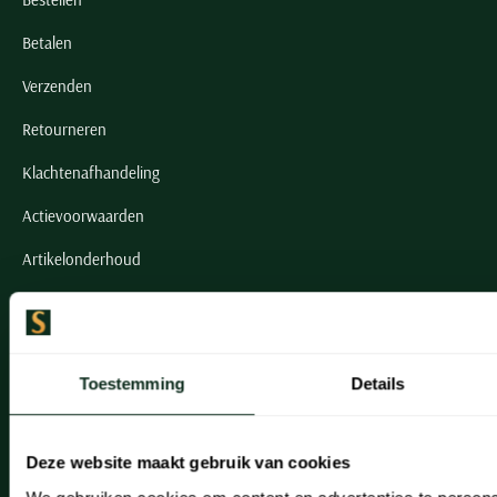
Betalen
Verzenden
Retourneren
Klachtenafhandeling
Actievoorwaarden
Artikelonderhoud
Onze winkels
Onze winkels
Toestemming
Details
Heemstede
Hillegom
Deze website maakt gebruik van cookies