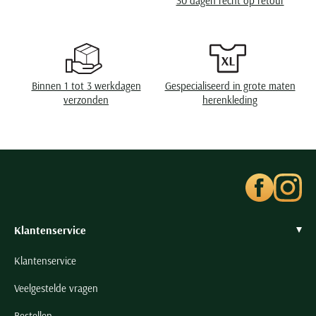
30 dagen recht op retour
Seidensticker
Slater
State of Art
Superdry
Binnen 1 tot 3 werkdagen
Gespecialiseerd in grote maten
Tenson
verzonden
herenkleding
Thomas Maine
Tommy Hilfiger
Tramarossa
UBR
Vanguard
Wellington of Billmore
Klantenservice
William Lockie
Klantenservice
Xacus
Veelgestelde vragen
Alle merken
Bestellen