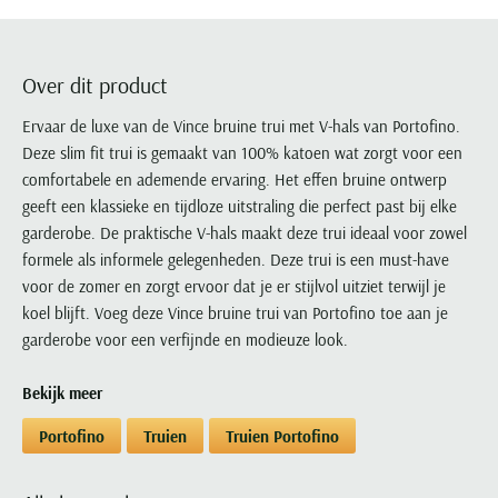
Portofino
PME Legend
Tussenjassen
PME Legend
Polo Ralph Lauren
Pierre Cardin
New Zealand
Lacoste
Profuomo
Polo Ralph Lauren
Bodywarmers
Polo Ralph Lauren
PME Legend
PME Legend
Olymp
Ledub
R2
Portofino
Over dit product
Portofino
Portofino
Polo Ralph Lauren
Paul & Shark
Lyle & Scott
Seidensticker
Reset
Profuomo
Profuomo
Portofino
Ervaar de luxe van de Vince bruine trui met V-hals van Portofino.
Polo Ralph Lauren
Mac
State of Art
State of Art
Deze slim fit trui is gemaakt van 100% katoen wat zorgt voor een
State of Art
State of Art
Replay
PME Legend
Maerz
comfortabele en ademende ervaring. Het effen bruine ontwerp
Tommy Hilfiger
Superdry
Superdry
Superdry
Tommy Hilfiger
Profuomo
Magnanni
geeft een klassieke en tijdloze uitstraling die perfect past bij elke
Vanguard
Tenson
Tommy Hilfiger
Thomas Maine
Tramarossa
R2
Mason's
garderobe. De praktische V-hals maakt deze trui ideaal voor zowel
Xacus
Tommy Hilfiger
Vanguard
Tommy Hilfiger
Vanguard
formele als informele gelegenheden. Deze trui is een must-have
State of Art
Mc Alson
UBR
voor de zomer en zorgt ervoor dat je er stijlvol uitziet terwijl je
Vanguard
Superdry
Meyer
koel blijft. Voeg deze Vince bruine trui van Portofino toe aan je
Populaire kleuren
Vanguard
Grote maten
Deals
William Lockie
Tenson
New Zealand
garderobe voor een verfijnde en modieuze look.
Wit overhemd heren
Grote maten poloshirts
2e broek voor de helft
Wellington of Billmore
Tommy Hilfiger
Zwart overhemd heren
Grote maten herenmode
Populaire materialen
Bekijk meer
Tramarossa
Blauw overhemd heren
Populaire merk lijnen
Grote maten
Katoenen trui
North 84
Portofino
Truien
Truien Portofino
Vanguard
Groen overhemd heren
Meyer Chicago
Grote maten jassen
Populaire kleuren
Lamswollen trui
Olymp
Alle merken sale
Witte polo heren
Meyer Diego
Grote maten winterjassen
Merino wol trui