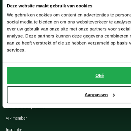
Deze website maakt gebruik van cookies
Hillegom
We gebruiken cookies om content en advertenties te persona
Leiderdorp
social media te bieden en om ons websiteverkeer te analyse
over uw gebruik van onze site met onze partners voor social
Lisse
analyse. Deze partners kunnen deze gegevens combineren me
aan ze heeft verstrekt of die ze hebben verzameld op basis
Noordwijk
services.
Oegstgeest
Openingstijden winkels
Oké
Schulte Herenmode
Aanpassen
Grote maten herenkleding
Paul & Shark specialist
VIP member
Inspiratie