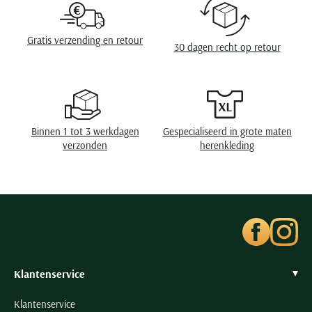
Seidensticker
Slater
Gratis verzending en retour
30 dagen recht op retour
State of Art
Superdry
Tenson
Thomas Maine
Binnen 1 tot 3 werkdagen
Gespecialiseerd in grote maten
Tommy Hilfiger
verzonden
herenkleding
Tramarossa
UBR
Vanguard
Wellington of Billmore
William Lockie
Xacus
Klantenservice
Klantenservice
Alle merken